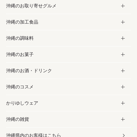
沖縄のお取り寄せグルメ
沖縄の加工食品
お取り寄せグルメ
沖縄の調味料
フルーツ・野菜
加工食品
沖縄のお菓子
お肉
缶詰／パウチ
調味料
沖縄のお酒・ドリンク
海産物
沖縄料理
砂糖／黒砂糖
お菓子
沖縄のコスメ
沖縄そば／乾麺
塩
黒糖
お酒・ドリンク
かりゆしウェア
レトルト食品
お酢／ドレッシング
ちんすこう
泡盛
コスメ
沖縄の雑貨
乾物／粉類
しょうゆ
伝統菓子
ビール・チューハイ
スキンケア
かりゆしウェア
沖縄県内のお客様はこちら
みそ
スナック
ワイン・ウィスキー・カクテル
ボディケア
メンズ
雑貨