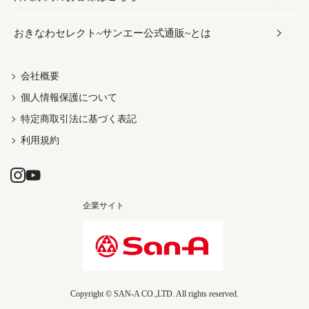
おきなわセレクト~サンエー公式通販~とは
だし／スパイス／島唐辛子
おつまみ
ドリンク
ヘアケア
レディース
沖縄ファッション
紅芋
茶葉
UVケア
伝統工芸品
会社概要
個人情報保護について
沖縄限定商品（ご当地）
限定品
箸・線香・ウチカビ
特定商取引法に基づく表記
利用規約
企業サイト
Copyright © SAN-A CO.,LTD. All rights reserved.