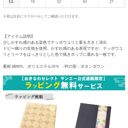
LL
74
52
61
27
※表は左右にスクロールしてご確認いただけます。
【アイテム説明】
少しかすれ感のある染色でテッポウユリと葉を大きく演出
ドビー織りの生地を使用。かすれ感のある表現ですが、テッポウユ
リとリーフをはっきりとした色で描きポップに着れる一枚です。
素材:綿80% ポリエステル20％ /衿の形：ボタンダウン