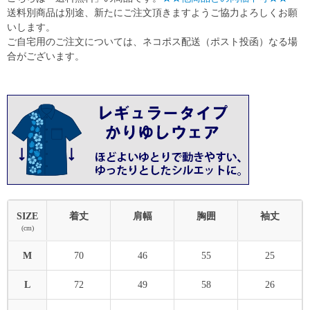
送料別商品は別途、新たにご注文頂きますようご協力よろしくお願
いします。
ご自宅用のご注文については、ネコポス配送（ポスト投函）なる場
合がございます。
SIZE
着丈
肩幅
胸囲
袖丈
(cm)
M
70
46
55
25
L
72
49
58
26