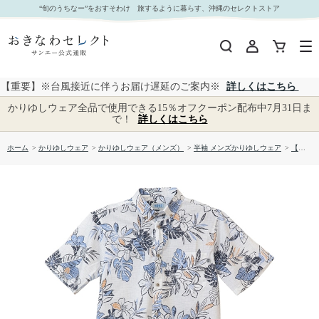
【送料無料】テッポウユリリーフ柄 かりゆしウェアOK1856｜おきなわセレクト サンエー公式
“旬のうちなー”をおすそわけ 旅するように暮らす、沖縄のセレクトストア
通販
【重要】※台風接近に伴うお届け遅延のご案内※
詳しくはこちら
かりゆしウェア全品で使用できる15％オフクーポン配布中7月31日ま
で！
詳しくはこちら
ホーム
>
かりゆしウェア
>
かりゆしウェア（メンズ）
>
半袖 メンズかりゆしウェア
>
【送料無料】テッポウユリリーフ柄 かりゆしウェアOK1856