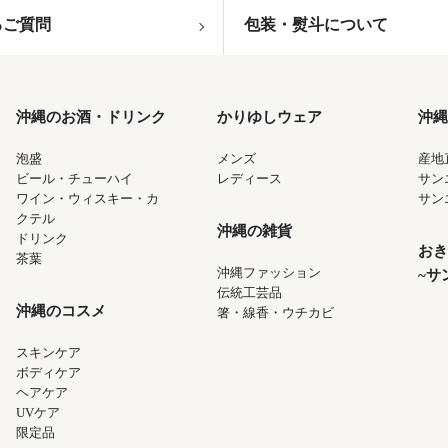
るご質問
包装・熨斗について
沖縄のお酒・ドリンク
かりゆしウェア
沖縄
泡盛
メンズ
産地
ビール・チューハイ
レディース
サン
ワイン・ウィスキー・カ
サン
クテル
沖縄の雑貨
ドリンク
おき
茶葉
沖縄ファッション
~サ
伝統工芸品
沖縄のコスメ
箸・線香・ウチカビ
スキンケア
ボディケア
ヘアケア
UVケア
限定品