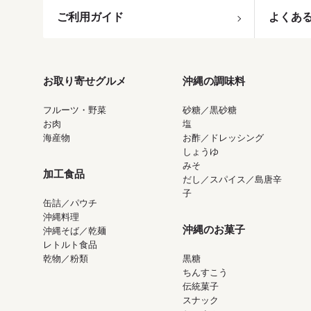
ご利用ガイド
よくあ
お取り寄せグルメ
沖縄の調味料
フルーツ・野菜
砂糖／黒砂糖
お肉
塩
海産物
お酢／ドレッシング
しょうゆ
みそ
加工食品
だし／スパイス／島唐辛
子
缶詰／パウチ
沖縄料理
沖縄のお菓子
沖縄そば／乾麺
レトルト食品
乾物／粉類
黒糖
ちんすこう
伝統菓子
スナック