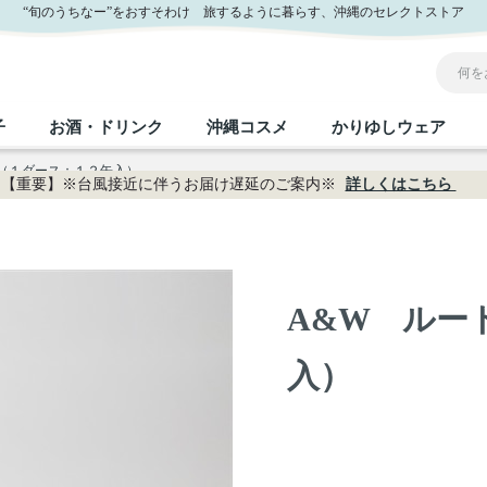
“旬のうちなー”をおすそわけ 旅するように暮らす、沖縄のセレクトストア
子
お酒・ドリンク
沖縄コスメ
かりゆしウェア
（１ダース：１２缶入）
【重要】※台風接近に伴うお届け遅延のご案内※
詳しくはこちら
沖縄のお取り寄せグルメすべて
沖縄の加工食品すべて
沖縄の調味料すべて
沖縄のお菓子すべて
沖縄のお酒・ドリンクすべて
沖縄のコスメすべて
かりゆしウェアすべて
沖縄の雑貨すべて
フルーツ・野菜
缶詰／パウチ
砂糖／黒砂糖
黒糖
泡盛
スキンケア
メンズ
沖縄ファッション
ちんすこう
お肉
沖縄料理
塩
ビール・チューハイ
伝統工芸品
伝
ボ
レ
A&W ルー
おつまみ
紅芋
沖
乾物／粉類
みそ
茶葉
レトルト食品
しょうゆ
ドリンク
ヘアケア
入）
U
限定品