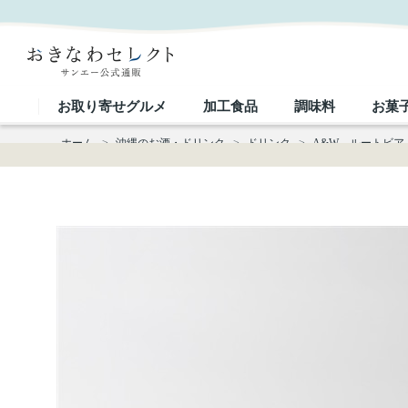
A&W ルートビア（１ダース：１２缶入）｜おきなわセレクト サンエー公式通販
お取り寄せグルメ
加工食品
調味料
お菓
ホーム
>
沖縄のお酒・ドリンク
>
ドリンク
>
A&W ルートビア