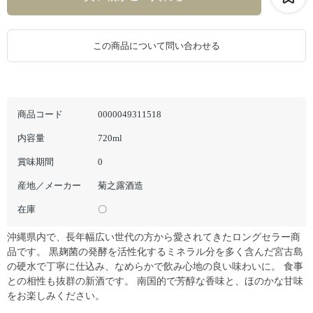
この商品について問い合わせる
商品コード
0000049311518
内容量
720ml
賞味期間
0
産地／メーカー
菊之露酒造
在庫
〇
沖縄県内で、長年幅広い世代の方から愛されてきたロングセラー商
品です。 黒麹菌の発酵を活性化するミネラル分を多く含んだ宮古島
の硬水で丁寧に仕込み、なめらかで飲み心地の良い味わいに。 食事
との相性も抜群の新酒です。 南国的で芳醇な香味と、ほのかな甘味
をお楽しみください。