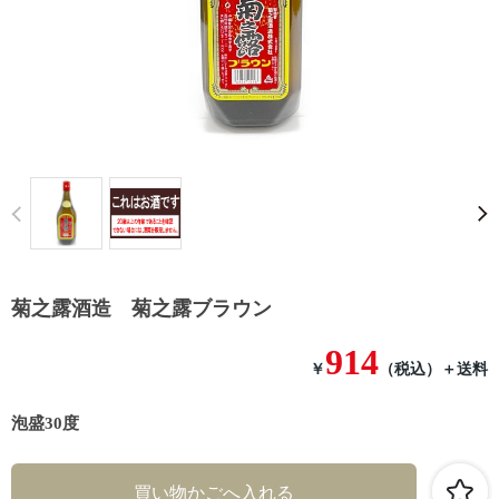
Prev
菊之露酒造 菊之露ブラウン
914
￥
（税込）
＋送料
泡盛30度