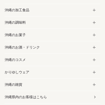
沖縄の加工食品
お取り寄せグルメ
沖縄の調味料
フルーツ・野菜
加工食品
沖縄のお菓子
お肉
缶詰／パウチ
調味料
沖縄のお酒・ドリンク
海産物
沖縄料理
砂糖／黒砂糖
お菓子
沖縄のコスメ
沖縄そば／乾麺
塩
黒糖
お酒・ドリンク
かりゆしウェア
レトルト食品
お酢／ドレッシング
ちんすこう
泡盛
コスメ
沖縄の雑貨
乾物／粉類
しょうゆ
伝統菓子
ビール・チューハイ
スキンケア
かりゆしウェア
沖縄県内のお客様はこちら
みそ
スナック
ワイン・ウィスキー・カクテル
ボディケア
メンズ
雑貨