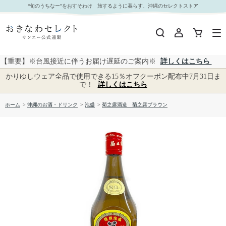
菊之露酒造 菊之露ブラウン｜おきなわセレクト サンエー公式通販
“旬のうちなー”をおすそわけ 旅するように暮らす、沖縄のセレクトストア
【重要】※台風接近に伴うお届け遅延のご案内※
詳しくはこちら
かりゆしウェア全品で使用できる15％オフクーポン配布中7月31日ま
で！
詳しくはこちら
ホーム
>
沖縄のお酒・ドリンク
>
泡盛
>
菊之露酒造 菊之露ブラウン