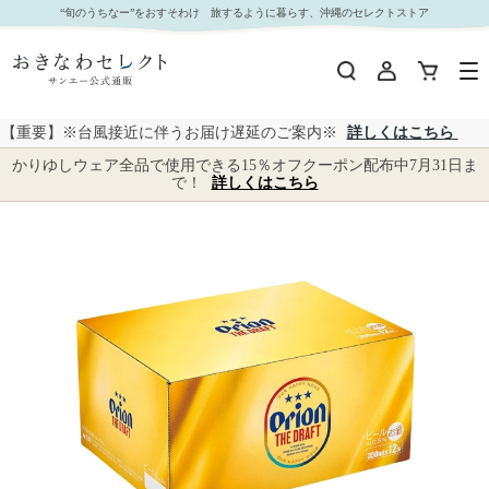
【 9243 】◇ オリオン ザ・ドラフト12缶入化粧箱【 お届け先が 沖縄県外 】 350ml*12｜おきな
“旬のうちなー”をおすそわけ 旅するように暮らす、沖縄のセレクトストア
わセレクト サンエー公式通販
【重要】※台風接近に伴うお届け遅延のご案内※
詳しくはこちら
かりゆしウェア全品で使用できる15％オフクーポン配布中7月31日ま
で！
詳しくはこちら