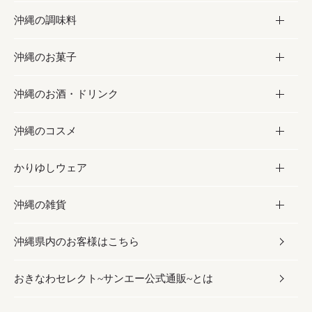
沖縄の調味料
フルーツ・野菜
加工食品
沖縄のお菓子
お肉
缶詰／パウチ
調味料
沖縄のお酒・ドリンク
海産物
沖縄料理
砂糖／黒砂糖
お菓子
沖縄のコスメ
沖縄そば／乾麺
塩
黒糖
お酒・ドリンク
かりゆしウェア
レトルト食品
お酢／ドレッシング
ちんすこう
泡盛
コスメ
沖縄の雑貨
乾物／粉類
しょうゆ
伝統菓子
ビール・チューハイ
スキンケア
かりゆしウェア
沖縄県内のお客様はこちら
みそ
スナック
ワイン・ウィスキー・カクテル
ボディケア
メンズ
雑貨
おきなわセレクト~サンエー公式通販~とは
だし／スパイス／島唐辛子
おつまみ
ドリンク
ヘアケア
レディース
沖縄ファッション