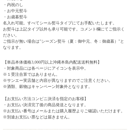
・内祝のし
・お中元熨斗
・お歳暮熨斗
名入れ可能。すべてシール熨斗タイプにてお手配いたします。
お熨斗は上記タイプ以外も承り可能です。コメント欄にてご指示く
ださい。
ご指示が無い場合は”シーズン熨斗（夏：御中元、冬：御歳暮）”と
なります。
【単品本体価格3,000円以上沖縄本島内配送送料無料】
・対象商品には各ページにアイコンを表示中。
※１受注合算ではありません。
※サンエー実店舗と内容が異なりますのでご注意ください。
※酒類、穀物はキャンペーン対象外となります。
【お支払い方法コンビニ決済を指定のお客様】
・お支払い決済完了後の商品発送となります。
※お支払い番号はメールまたは購入履歴よりご確認いただけます。
※別途お支払い票などは届きません。