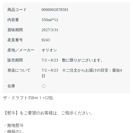
商品コード
0000002878591
内容量
350ml*12
賞味期間
2027/3/31
産直番号
9243
産地／メーカー
オリオン
販売期間
7/2～8/23 数に限りがございます。
発送について
7/2～8/23 ※ご注文からお届けの目安：最短4
日
在庫
〇
ザ・ドラフト350ｍｌ×12缶
【熨斗】をご要望のお客様は、ご指示ください。
・無地熨斗
・御祝のし