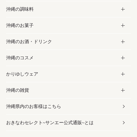
沖縄の調味料
フルーツ・野菜
加工食品
沖縄のお菓子
お肉
缶詰／パウチ
調味料
沖縄のお酒・ドリンク
海産物
沖縄料理
砂糖／黒砂糖
お菓子
沖縄のコスメ
沖縄そば／乾麺
塩
黒糖
お酒・ドリンク
かりゆしウェア
レトルト食品
お酢／ドレッシング
ちんすこう
泡盛
コスメ
沖縄の雑貨
乾物／粉類
しょうゆ
伝統菓子
ビール・チューハイ
スキンケア
かりゆしウェア
沖縄県内のお客様はこちら
みそ
スナック
ワイン・ウィスキー・カクテル
ボディケア
メンズ
雑貨
おきなわセレクト~サンエー公式通販~とは
だし／スパイス／島唐辛子
おつまみ
ドリンク
ヘアケア
レディース
沖縄ファッション