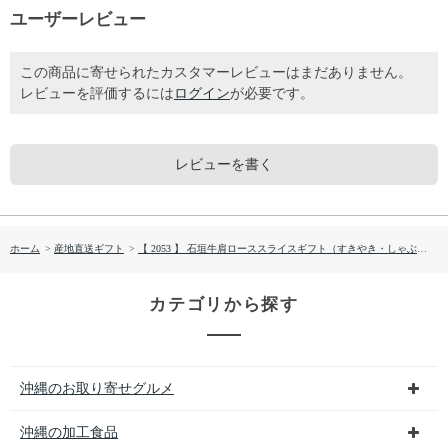
ユーザーレビュー
この商品に寄せられたカスタマーレビューはまだありません。
レビューを評価するには
ログイン
が必要です。
レビューを書く
ホーム
>
産地直送ギフト
>
【 2053 】 石垣牛肩ローススライスギフト（すきやき・しゃぶしゃぶ用） (お届け先が 全国一律 ) 産地直送 【 高那 】
カテゴリから探す
沖縄のお取り寄せグルメ
沖縄の加工食品