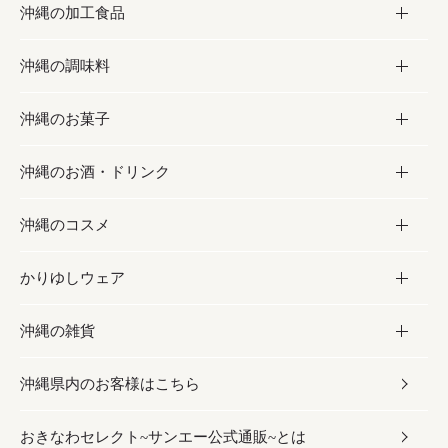
沖縄の加工食品
お取り寄せグルメ
沖縄の調味料
フルーツ・野菜
加工食品
沖縄のお菓子
お肉
缶詰／パウチ
調味料
沖縄のお酒・ドリンク
海産物
沖縄料理
砂糖／黒砂糖
お菓子
沖縄のコスメ
沖縄そば／乾麺
塩
黒糖
お酒・ドリンク
かりゆしウェア
レトルト食品
お酢／ドレッシング
ちんすこう
泡盛
コスメ
沖縄の雑貨
乾物／粉類
しょうゆ
伝統菓子
ビール・チューハイ
スキンケア
かりゆしウェア
沖縄県内のお客様はこちら
みそ
スナック
ワイン・ウィスキー・カクテル
ボディケア
メンズ
雑貨
おきなわセレクト~サンエー公式通販~とは
だし／スパイス／島唐辛子
おつまみ
ドリンク
ヘアケア
レディース
沖縄ファッション