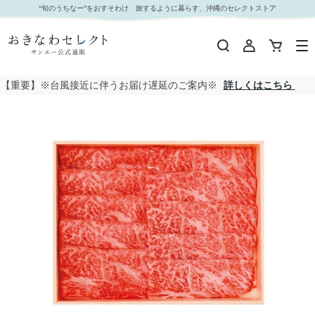
【 2053 】 石垣牛肩ローススライスギフト（すきやき・しゃぶしゃぶ用） (お届け先が 全国一律
“旬のうちなー”をおすそわけ 旅するように暮らす、沖縄のセレクトストア
) 産地直送 【 高那 】｜おきなわセレクト サンエー公式通販
【重要】※台風接近に伴うお届け遅延のご案内※
詳しくはこちら