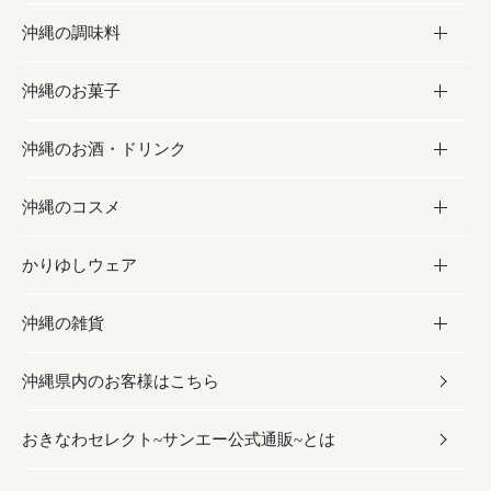
沖縄の調味料
フルーツ・野菜
加工食品
沖縄のお菓子
お肉
缶詰／パウチ
調味料
沖縄のお酒・ドリンク
海産物
沖縄料理
砂糖／黒砂糖
お菓子
沖縄のコスメ
沖縄そば／乾麺
塩
黒糖
お酒・ドリンク
かりゆしウェア
レトルト食品
お酢／ドレッシング
ちんすこう
泡盛
コスメ
沖縄の雑貨
乾物／粉類
しょうゆ
伝統菓子
ビール・チューハイ
スキンケア
かりゆしウェア
沖縄県内のお客様はこちら
みそ
スナック
ワイン・ウィスキー・カクテル
ボディケア
メンズ
雑貨
おきなわセレクト~サンエー公式通販~とは
だし／スパイス／島唐辛子
おつまみ
ドリンク
ヘアケア
レディース
沖縄ファッション