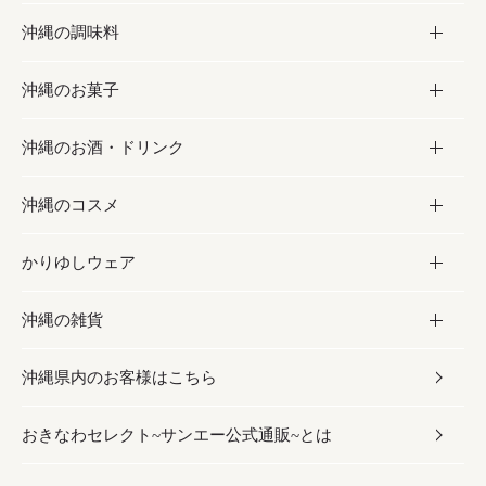
沖縄の調味料
フルーツ・野菜
加工食品
沖縄のお菓子
お肉
缶詰／パウチ
調味料
沖縄のお酒・ドリンク
海産物
沖縄料理
砂糖／黒砂糖
お菓子
沖縄のコスメ
沖縄そば／乾麺
塩
黒糖
お酒・ドリンク
かりゆしウェア
レトルト食品
お酢／ドレッシング
ちんすこう
泡盛
コスメ
沖縄の雑貨
乾物／粉類
しょうゆ
伝統菓子
ビール・チューハイ
スキンケア
かりゆしウェア
沖縄県内のお客様はこちら
みそ
スナック
ワイン・ウィスキー・カクテル
ボディケア
メンズ
雑貨
おきなわセレクト~サンエー公式通販~とは
だし／スパイス／島唐辛子
おつまみ
ドリンク
ヘアケア
レディース
沖縄ファッション