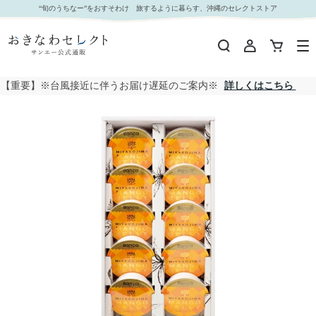
【 1046 】 宮古島マンゴーゼリーギフト (お届け先が 沖縄本島内 ) 産地直送 【 万果 】｜おきな
“旬のうちなー”をおすそわけ 旅するように暮らす、沖縄のセレクトストア
わセレクト サンエー公式通販
【重要】※台風接近に伴うお届け遅延のご案内※
詳しくはこちら