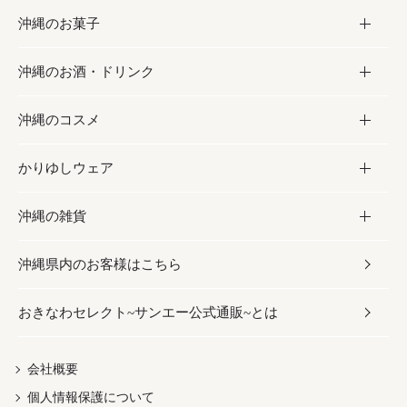
沖縄のお菓子
お肉
缶詰／パウチ
調味料
沖縄のお酒・ドリンク
海産物
沖縄料理
砂糖／黒砂糖
お菓子
沖縄のコスメ
沖縄そば／乾麺
塩
黒糖
お酒・ドリンク
かりゆしウェア
レトルト食品
お酢／ドレッシング
ちんすこう
泡盛
コスメ
沖縄の雑貨
乾物／粉類
しょうゆ
伝統菓子
ビール・チューハイ
スキンケア
かりゆしウェア
沖縄県内のお客様はこちら
みそ
スナック
ワイン・ウィスキー・カクテル
ボディケア
メンズ
雑貨
おきなわセレクト~サンエー公式通販~とは
だし／スパイス／島唐辛子
おつまみ
ドリンク
ヘアケア
レディース
沖縄ファッション
紅芋
茶葉
UVケア
伝統工芸品
会社概要
個人情報保護について