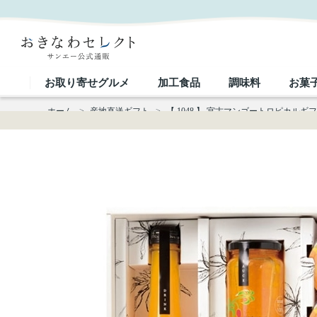
【 1048 】 宮古マンゴートロピカルギフトコレクション (お届け先が 沖縄本島内 ) 産地直送 【
お取り寄せグルメ
加工食品
調味料
お菓
ホーム
>
産地直送ギフト
>
【 1048 】 宮古マンゴートロピカルギ