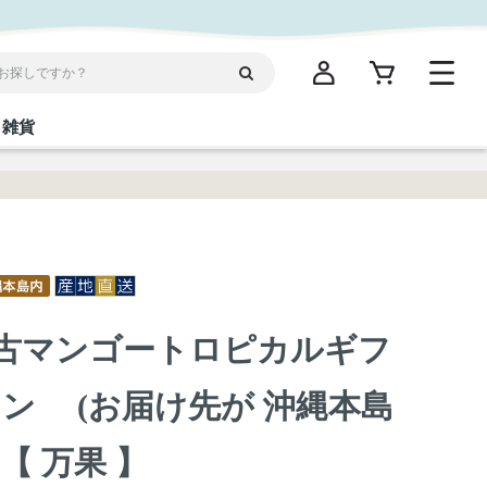
雑貨
閉じる
閉じる
閉じる
閉じる
閉じる
閉じる
閉じる
閉じる
統菓子
ディケア
ディース
海産物
沖縄そば／乾麺
お酢／ドレッシング
ワイン・ウィスキー・カクテル
箸・線香・ウチカビ
スナック
】 宮古マンゴートロピカルギフ
縄限定商品（ご当地）
だし／スパイス／島唐辛子
Vケア
ン (お届け先が 沖縄本島
 【 万果 】