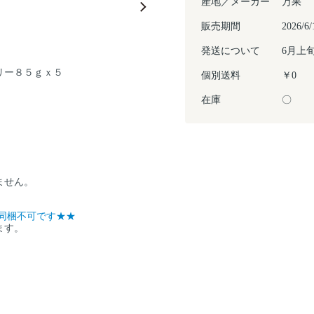
産地／メーカー
万果
販売期間
2026
発送について
6月上
リー８５ｇｘ５
個別送料
￥0
在庫
〇
ません。
同梱不可です★★
ます。
。