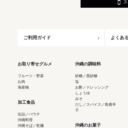
ス
ご利用ガイド
よくあ
お取り寄せグルメ
沖縄の調味料
フルーツ・野菜
砂糖／黒砂糖
お肉
塩
海産物
お酢／ドレッシング
しょうゆ
みそ
加工食品
だし／スパイス／島唐辛
子
缶詰／パウチ
沖縄料理
沖縄のお菓子
沖縄そば／乾麺