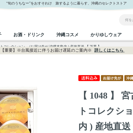
 万果 】｜おきなわセレクト サンエー公式通販
“旬のうちなー”をおすそわけ 旅するように暮らす、沖縄のセレクトストア
子
お酒・ドリンク
沖縄コスメ
かりゆしウェア
フトコレクション (お届け先が 沖縄本島内 ) 産地直送 【 万果 】
【重要】※台風接近に伴うお届け遅延のご案内※
詳しくはこちら
沖縄のお取り寄せグルメすべて
沖縄の加工食品すべて
沖縄の調味料すべて
沖縄のお菓子すべて
沖縄のお酒・ドリンクすべて
沖縄のコスメすべて
かりゆしウェアすべて
沖縄の雑貨すべて
フルーツ・野菜
缶詰／パウチ
砂糖／黒砂糖
黒糖
泡盛
スキンケア
メンズ
沖縄ファッション
ちんすこう
お肉
沖縄料理
塩
ビール・チューハイ
伝統工芸品
伝
ボ
レ
【 1048 
おつまみ
紅芋
沖
乾物／粉類
みそ
茶葉
レトルト食品
しょうゆ
ドリンク
ヘアケア
U
トコレクショ
限定品
内 ) 産地直送