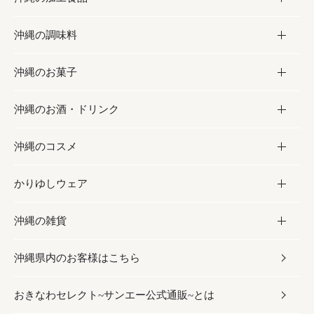
沖縄の調味料
フルーツ・野菜
加工食品
沖縄のお菓子
お肉
缶詰／パウチ
調味料
沖縄のお酒・ドリンク
海産物
沖縄料理
砂糖／黒砂糖
お菓子
沖縄のコスメ
沖縄そば／乾麺
塩
黒糖
お酒・ドリンク
かりゆしウェア
レトルト食品
お酢／ドレッシング
ちんすこう
泡盛
コスメ
沖縄の雑貨
乾物／粉類
しょうゆ
伝統菓子
ビール・チューハイ
スキンケア
かりゆしウェア
沖縄県内のお客様はこちら
みそ
スナック
ワイン・ウィスキー・カクテル
ボディケア
メンズ
雑貨
おきなわセレクト~サンエー公式通販~とは
だし／スパイス／島唐辛子
おつまみ
ドリンク
ヘアケア
レディース
沖縄ファッション