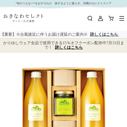
【 1057 】 島みかんの恵カーブチーセット (お届け先が 沖縄県内離島・沖縄県外 ) 産地直送
“旬のうちなー”をおすそわけ 旅するように暮らす、沖縄のセレクトストア
【 沖縄物産企業連合（オキネシア） 】｜おきなわセレクト サンエー公式通販
【重要】※台風接近に伴うお届け遅延のご案内※
詳しくはこちら
かりゆしウェア全品で使用できる15％オフクーポン配布中7月31日ま
で！
詳しくはこちら