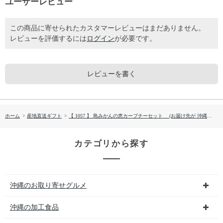
ユーザーレビュー
この商品に寄せられたカスタマーレビューはまだありません。
レビューを評価するには
ログイン
が必要です。
レビューを書く
ホーム
>
産地直送ギフト
>
【 1057 】 島みかんの恵カーブチーセット (お届け先が 沖縄県内離島・沖縄県外 ) 産地直送 【 沖縄物産企業連合（オキネシア） 】
カテゴリから探す
沖縄のお取り寄せグルメ
沖縄の加工食品