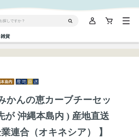
雑貨
閉じる
閉じる
閉じる
閉じる
閉じる
閉じる
閉じる
閉じる
統菓子
ディケア
ディース
海産物
沖縄そば／乾麺
お酢／ドレッシング
ワイン・ウィスキー・カクテル
箸・線香・ウチカビ
スナック
】 島みかんの恵カーブチーセッ
縄限定商品（ご当地）
だし／スパイス／島唐辛子
Vケア
が 沖縄本島内 ) 産地直送
企業連合（オキネシア） 】