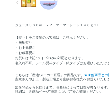
ジュース３６０ｍｌｘ２ マーマーレード１４０ｇｘ1
【熨斗】をご要望のお客様は、ご指示ください。
・無地熨斗
・お中元熨斗
・お歳暮熨斗
お熨斗は上記3タイプのみの対応となります。
名入れ不可。シール熨斗タイプ・紙タイプはお選びいただけ
こちらは「産地/メーカー直送」の商品です。
★★他商品との
農家さんや加工・製造工場より直接お客様先へお送りいたし
出荷開始からお届けまで、各商品によって日数が異なります
詳細は、各商品ページ”発送について”をご確認ください。