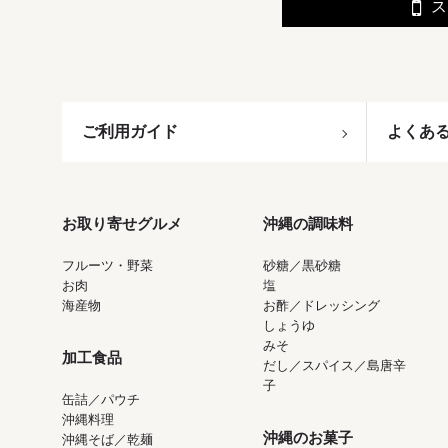
ス
ご利用ガイド
よくあ
お取り寄せグルメ
沖縄の調味料
フルーツ・野菜
砂糖／黒砂糖
お肉
塩
海産物
お酢／ドレッシング
しょうゆ
みそ
加工食品
だし／スパイス／島唐辛
子
缶詰／パウチ
沖縄料理
沖縄のお菓子
沖縄そば／乾麺