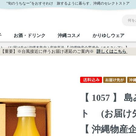
業連合（オキネシア） 】｜おきなわセレクト サンエー公式通販
“旬のうちなー”をおすそわけ 旅するように暮らす、沖縄のセレクトストア
子
お酒・ドリンク
沖縄コスメ
かりゆしウェア
ット (お届け先が 沖縄本島内 ) 産地直送 【 沖縄物産企業連合（オキネシア） 】
【重要】※台風接近に伴うお届け遅延のご案内※
詳しくはこちら
沖縄のお取り寄せグルメすべて
沖縄の加工食品すべて
沖縄の調味料すべて
沖縄のお菓子すべて
沖縄のお酒・ドリンクすべて
沖縄のコスメすべて
かりゆしウェアすべて
沖縄の雑貨すべて
フルーツ・野菜
缶詰／パウチ
砂糖／黒砂糖
黒糖
泡盛
スキンケア
メンズ
沖縄ファッション
ちんすこう
お肉
沖縄料理
塩
ビール・チューハイ
伝統工芸品
伝
ボ
レ
【 1057 
おつまみ
紅芋
沖
乾物／粉類
みそ
茶葉
レトルト食品
しょうゆ
ドリンク
ヘアケア
U
ト (お届け先
限定品
【 沖縄物産