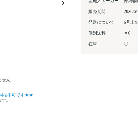
産地／メーカー
沖縄物
販売期間
2026
発送について
6月上
個別送料
￥0
在庫
〇
ません。
同梱不可です★★
ます。
。