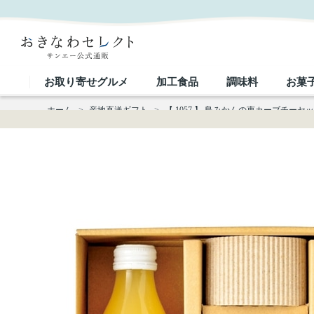
【 1057 】 島みかんの恵カーブチーセット (お届け先が 沖縄本島内 ) 産地直送 【 沖縄物産企
お取り寄せグルメ
加工食品
調味料
お菓
ホーム
>
産地直送ギフト
>
【 1057 】 島みかんの恵カーブチーセ