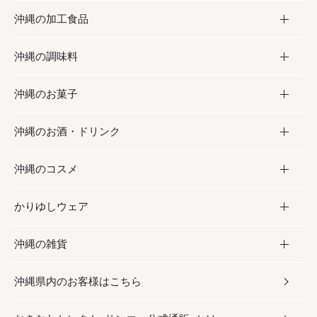
沖縄の加工食品
お取り寄せグルメ
沖縄の調味料
フルーツ・野菜
加工食品
沖縄のお菓子
お肉
缶詰／パウチ
調味料
沖縄のお酒・ドリンク
海産物
沖縄料理
砂糖／黒砂糖
お菓子
沖縄のコスメ
沖縄そば／乾麺
塩
黒糖
お酒・ドリンク
かりゆしウェア
レトルト食品
お酢／ドレッシング
ちんすこう
泡盛
コスメ
沖縄の雑貨
乾物／粉類
しょうゆ
伝統菓子
ビール・チューハイ
スキンケア
かりゆしウェア
沖縄県内のお客様はこちら
みそ
スナック
ワイン・ウィスキー・カクテル
ボディケア
メンズ
雑貨