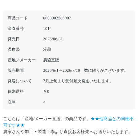
商品コード
0000002586007
産直番号
1014
発売日
2026/06/01
温度帯
冷蔵
産地／メーカー
農協直販
販売期間
2026/6/1～2026/7/10 数に限りがございます。
発送について
7月上旬より受付順次発送いたします。
個別送料
￥0
在庫
×
こちらは「産地/メーカー直送」の商品です。
★★他商品との同梱不
可です★★
農家さんや加工・製造工場より直接お客様先へお送りいたします。