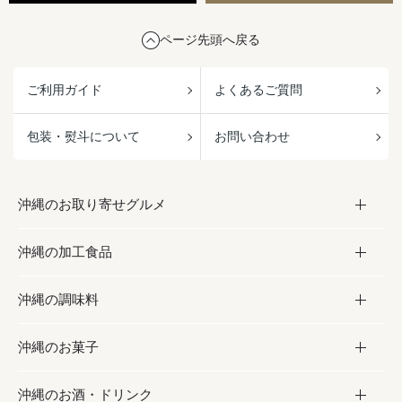
ページ先頭へ戻る
ご利用ガイド
よくあるご質問
包装・熨斗について
お問い合わせ
沖縄のお取り寄せグルメ
沖縄の加工食品
お取り寄せグルメ
沖縄の調味料
フルーツ・野菜
加工食品
沖縄のお菓子
お肉
缶詰／パウチ
調味料
沖縄のお酒・ドリンク
海産物
沖縄料理
砂糖／黒砂糖
お菓子