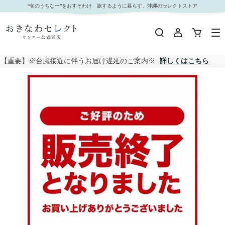
【 1014 】 沖縄産パイン（2玉） (お届け先が 沖縄県内離島・沖縄県外 ) 産地直送 【 農協直販
“旬のうちなー”をおすそわけ 旅するように暮らす、沖縄のセレクトストア
】｜おきなわセレクト サンエー公式通販
【重要】※台風接近に伴うお届け遅延のご案内※
詳しくはこちら