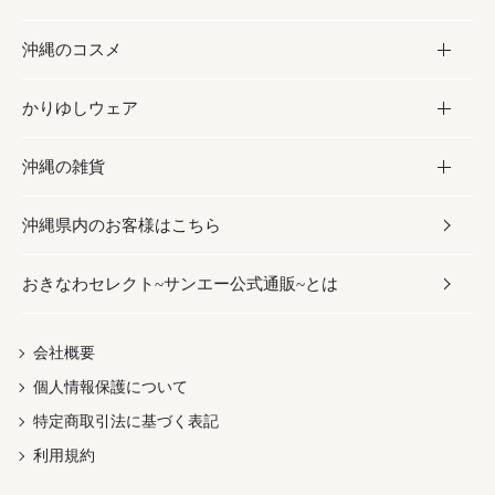
沖縄のコスメ
沖縄そば／乾麺
塩
黒糖
お酒・ドリンク
かりゆしウェア
レトルト食品
お酢／ドレッシング
ちんすこう
泡盛
コスメ
沖縄の雑貨
乾物／粉類
しょうゆ
伝統菓子
ビール・チューハイ
スキンケア
かりゆしウェア
沖縄県内のお客様はこちら
みそ
スナック
ワイン・ウィスキー・カクテル
ボディケア
メンズ
雑貨
おきなわセレクト~サンエー公式通販~とは
だし／スパイス／島唐辛子
おつまみ
ドリンク
ヘアケア
レディース
沖縄ファッション
紅芋
茶葉
UVケア
伝統工芸品
会社概要
個人情報保護について
沖縄限定商品（ご当地）
限定品
箸・線香・ウチカビ
特定商取引法に基づく表記
利用規約