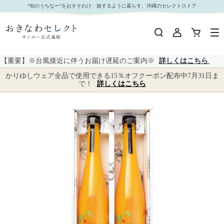
【 1043 】 宮古島マンゴードリンクギフト（２本入） (お届け先が 沖縄県内離島・沖縄県外 ) 産
“旬のうちなー”をおすそわけ 旅するように暮らす、沖縄のセレクトストア
地直送 【 万果 】｜おきなわセレクト サンエー公式通販
【重要】※台風接近に伴うお届け遅延のご案内※
詳しくはこちら
かりゆしウェア全品で使用できる15％オフクーポン配布中7月31日ま
で！
詳しくはこちら