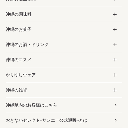
沖縄の調味料
フルーツ・野菜
加工食品
沖縄のお菓子
お肉
缶詰／パウチ
調味料
沖縄のお酒・ドリンク
海産物
沖縄料理
砂糖／黒砂糖
お菓子
沖縄のコスメ
沖縄そば／乾麺
塩
黒糖
お酒・ドリンク
かりゆしウェア
レトルト食品
お酢／ドレッシング
ちんすこう
泡盛
コスメ
沖縄の雑貨
乾物／粉類
しょうゆ
伝統菓子
ビール・チューハイ
スキンケア
かりゆしウェア
沖縄県内のお客様はこちら
みそ
スナック
ワイン・ウィスキー・カクテル
ボディケア
メンズ
雑貨
おきなわセレクト~サンエー公式通販~とは
だし／スパイス／島唐辛子
おつまみ
ドリンク
ヘアケア
レディース
沖縄ファッション