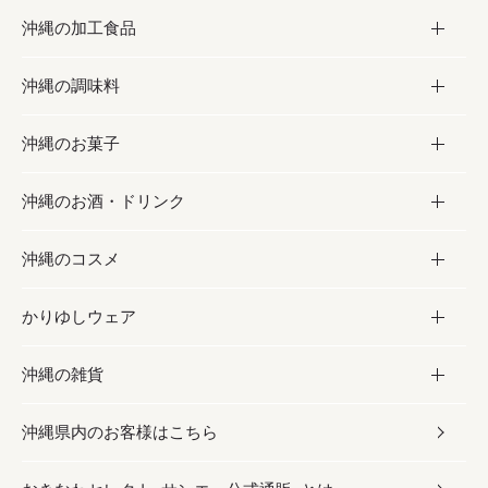
沖縄の加工食品
お取り寄せグルメ
沖縄の調味料
フルーツ・野菜
加工食品
沖縄のお菓子
お肉
缶詰／パウチ
調味料
沖縄のお酒・ドリンク
海産物
沖縄料理
砂糖／黒砂糖
お菓子
沖縄のコスメ
沖縄そば／乾麺
塩
黒糖
お酒・ドリンク
かりゆしウェア
レトルト食品
お酢／ドレッシング
ちんすこう
泡盛
コスメ
沖縄の雑貨
乾物／粉類
しょうゆ
伝統菓子
ビール・チューハイ
スキンケア
かりゆしウェア
沖縄県内のお客様はこちら
みそ
スナック
ワイン・ウィスキー・カクテル
ボディケア
メンズ
雑貨