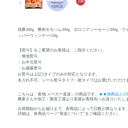
焼豚300g、豚肉モモハム300g、ボロニアソーセージ300g、ウ
ッパーウィンナー150g
【熨斗】をご要望のお客様は、ご指示ください。
・無地熨斗
・お中元熨斗
・お歳暮熨斗
お熨斗は上記3タイプのみの対応となります。
名入れ不可。シール熨斗タイプ・紙タイプはお選びいただけ
こちらは「産地/メーカー直送」の商品です。
★★他商品との
農家さんや加工・製造工場より直接お客様先へお送りいたし
出荷開始からお届けまで、各商品によって日数が異なります
詳細は、各商品ページ”発送について”をご確認ください。