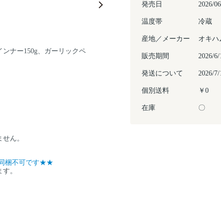
発売日
2026/06
温度帯
冷蔵
産地／メーカー
オキハ
インナー150g、ガーリックペ
販売期間
2026
発送について
2026
個別送料
￥0
在庫
〇
ません。
同梱不可です★★
ます。
。