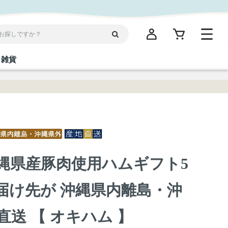
雑貨
閉じる
閉じる
閉じる
閉じる
閉じる
閉じる
閉じる
閉じる
統菓子
ディケア
ディース
海産物
沖縄そば／乾麺
お酢／ドレッシング
ワイン・ウィスキー・カクテル
箸・線香・ウチカビ
スナック
】 沖縄県産豚肉使用ハムギフト5
縄限定商品（ご当地）
だし／スパイス／島唐辛子
Vケア
お届け先が 沖縄県内離島・沖
地直送 【 オキハム 】