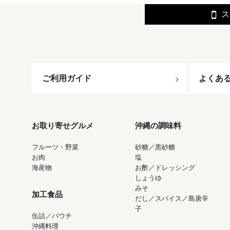
ス
ご利用ガイド
よくあ
お取り寄せグルメ
沖縄の調味料
フルーツ・野菜
砂糖／黒砂糖
お肉
塩
海産物
お酢／ドレッシング
しょうゆ
みそ
加工食品
だし／スパイス／島唐辛
子
缶詰／パウチ
沖縄料理