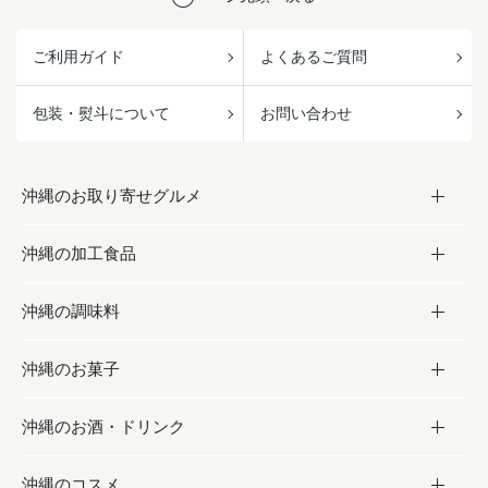
ご利用ガイド
よくあるご質問
包装・熨斗について
お問い合わせ
沖縄のお取り寄せグルメ
沖縄の加工食品
お取り寄せグルメ
沖縄の調味料
フルーツ・野菜
加工食品
沖縄のお菓子
お肉
缶詰／パウチ
調味料
沖縄のお酒・ドリンク
海産物
沖縄料理
砂糖／黒砂糖
お菓子
沖縄のコスメ
沖縄そば／乾麺
塩
黒糖
お酒・ドリンク