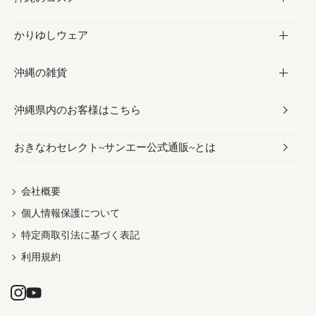
かりゆしウェア
レトルト食品
お酢／ドレッシング
ちんすこう
泡盛
コスメ
沖縄の雑貨
乾物／粉類
しょうゆ
伝統菓子
ビール・チューハイ
スキンケア
かりゆしウェア
沖縄県内のお客様はこちら
みそ
スナック
ワイン・ウィスキー・カクテル
ボディケア
メンズ
雑貨
おきなわセレクト~サンエー公式通販~とは
だし／スパイス／島唐辛子
おつまみ
ドリンク
ヘアケア
レディース
沖縄ファッション
紅芋
茶葉
UVケア
伝統工芸品
会社概要
個人情報保護について
沖縄限定商品（ご当地）
限定品
箸・線香・ウチカビ
特定商取引法に基づく表記
利用規約