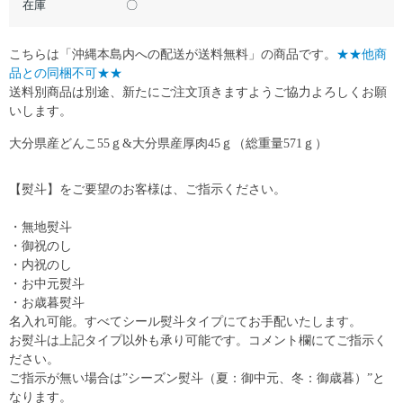
在庫
〇
こちらは「沖縄本島内への配送が送料無料」の商品です。
★★他商
品との同梱不可★★
送料別商品は別途、新たにご注文頂きますようご協力よろしくお願
いします。
大分県産どんこ55ｇ&大分県産厚肉45ｇ（総重量571ｇ）
【熨斗】をご要望のお客様は、ご指示ください。
・無地熨斗
・御祝のし
・内祝のし
・お中元熨斗
・お歳暮熨斗
名入れ可能。すべてシール熨斗タイプにてお手配いたします。
お熨斗は上記タイプ以外も承り可能です。コメント欄にてご指示く
ださい。
ご指示が無い場合は”シーズン熨斗（夏：御中元、冬：御歳暮）”と
なります。