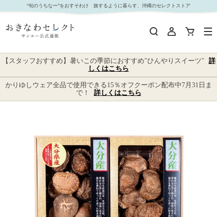
□【 9111 】◇ 兼貞物産 大分産椎茸詰合せギフト 【沖縄本島内配送限定 送料無料 】｜おきな
“旬のうちなー”をおすそわけ 旅するように暮らす、沖縄のセレクトストア
わセレクト サンエー公式通販
【スタッフおすすめ】暑いこの季節におすすめ"ひんやりスイーツ"
詳
しくはこちら
かりゆしウェア全品で使用できる15％オフクーポン配布中7月31日ま
で！
詳しくはこちら