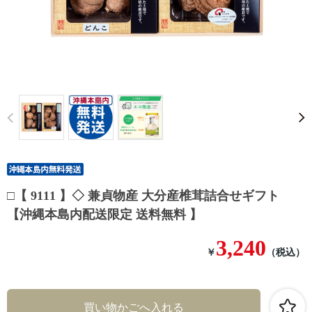
Prev
□【 9111 】◇ 兼貞物産 大分産椎茸詰合せギフト
【沖縄本島内配送限定 送料無料 】
3,240
￥
（税込）