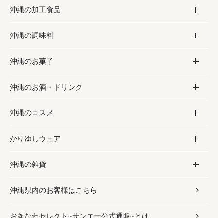
沖縄の加工食品
お取り寄せグルメ
沖縄の調味料
フルーツ・野菜
加工食品
沖縄のお菓子
お肉
缶詰／パウチ
調味料
沖縄のお酒・ドリンク
海産物
沖縄料理
砂糖／黒砂糖
お菓子
沖縄のコスメ
沖縄そば／乾麺
塩
黒糖
お酒・ドリンク
かりゆしウェア
レトルト食品
お酢／ドレッシング
ちんすこう
泡盛
コスメ
沖縄の雑貨
乾物／粉類
しょうゆ
伝統菓子
ビール・チューハイ
スキンケア
かりゆしウェア
沖縄県内のお客様はこちら
みそ
スナック
ワイン・ウィスキー・カクテル
ボディケア
メンズ
雑貨
おきなわセレクト~サンエー公式通販~とは
だし／スパイス／島唐辛子
おつまみ
ドリンク
ヘアケア
レディース
沖縄ファッション