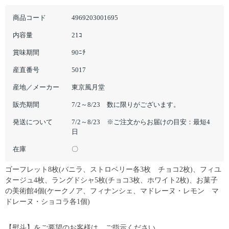
商品コード
4969203001695
内容量
21ｺ
賞味期間
90ﾆﾁ
産直番号
5017
産地／メーカー
東京風月堂
販売期間
7/2～8/23 数に限りがございます。
発送について
7/2～8/23 ※ご注文からお届けの目安：最短4
日
在庫
〇
ゴーフレット8枚(バニラ、ストロベリー各3枚 チョコ2枚)、フィユ
タージュ4枚、ラングドシャ5枚(チョコ3枚、ホワイト2枚)、お菓子
の美術館4個(ケークノア、フィナンシェ、マドレーヌ・レモン マ
ドレーヌ・ショコラ各1個)
【熨斗】をご要望のお客様は、ご指示ください。