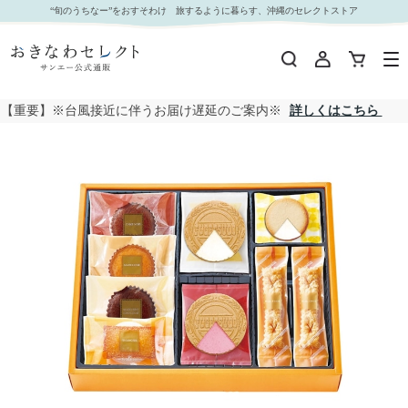
【 5017 】◇ 東京風月堂 パリ凱旋｜おきなわセレクト サンエー公式通販
“旬のうちなー”をおすそわけ 旅するように暮らす、沖縄のセレクトストア
【重要】※台風接近に伴うお届け遅延のご案内※
詳しくはこちら