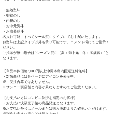
・無地熨斗
・御祝のし
・内祝のし
・お中元熨斗
・お歳暮熨斗
名入れ可能。すべてシール熨斗タイプにてお手配いたします。
お熨斗は上記タイプ以外も承り可能です。コメント欄にてご指示く
ださい。
ご指示が無い場合は”シーズン熨斗（夏：御中元、冬：御歳暮）”と
なります。
【単品本体価格3,000円以上沖縄本島内配送送料無料】
・対象商品には各ページにアイコンを表示中。
※１受注合算ではありません。
※サンエー実店舗と内容が異なりますのでご注意ください。
【お支払い方法コンビニ決済を指定のお客様】
・お支払い決済完了後の商品発送となります。
※お支払い番号はメールまたは購入履歴よりご確認いただけます。
※別途お支払い票などは届きません。