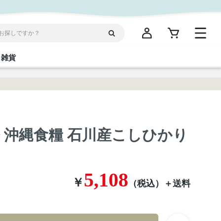
雑貨
閉じる
閉じる
閉じる
閉じる
閉じる
閉じる
閉じる
閉じる
 】◇ 沖縄食糧 石川産こしひかり
統菓子
ディケア
ディース
海産物
沖縄そば／乾麺
お酢／ドレッシング
ワイン・ウィスキー・カクテル
箸・線香・ウチカビ
スナック
縄限定商品（ご当地）
だし／スパイス／島唐辛子
Vケア
5,108
￥
（税込）
＋送料