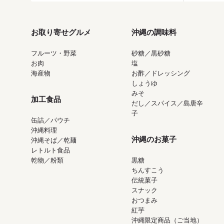
お取り寄せグルメ
沖縄の調味料
フルーツ・野菜
砂糖／黒砂糖
お肉
塩
海産物
お酢／ドレッシング
しょうゆ
みそ
加工食品
だし／スパイス／島唐辛
子
缶詰／パウチ
沖縄料理
沖縄のお菓子
沖縄そば／乾麺
レトルト食品
乾物／粉類
黒糖
ちんすこう
伝統菓子
スナック
おつまみ
紅芋
沖縄限定商品（ご当地）