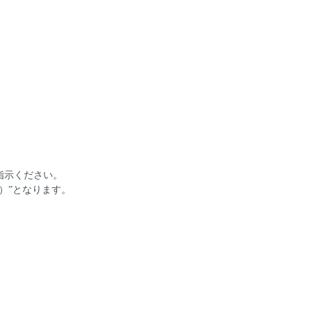
。
指示ください。
）”となります。