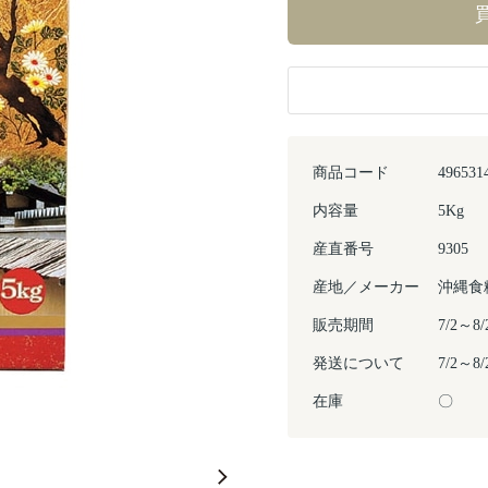
商品コード
496531
内容量
5Kg
産直番号
9305
産地／メーカー
沖縄食
販売期間
7/2～
発送について
7/2～
在庫
〇
Next