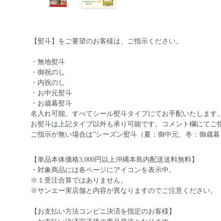
【熨斗】をご要望のお客様は、ご指示ください。
・無地熨斗
・御祝のし
・内祝のし
・お中元熨斗
・お歳暮熨斗
名入れ可能。すべてシール熨斗タイプにてお手配いたします
お熨斗は上記タイプ以外も承り可能です。コメント欄にてご
ご指示が無い場合は”シーズン熨斗（夏：御中元、冬：御歳暮
【単品本体価格3,000円以上沖縄本島内配送送料無料】
・対象商品には各ページにアイコンを表示中。
※１受注合算ではありません。
※サンエー実店舗と内容が異なりますのでご注意ください。
【お支払い方法コンビニ決済を指定のお客様】