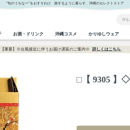
“旬のうちなー”をおすそわけ 旅するように暮らす、沖縄のセレクトストア
子
お酒・ドリンク
沖縄コスメ
かりゆしウェア
【重要】※台風接近に伴うお届け遅延のご案内※
詳しくはこちら
沖縄のお取り寄せグルメすべて
沖縄の加工食品すべて
沖縄の調味料すべて
沖縄のお菓子すべて
沖縄のお酒・ドリンクすべて
沖縄のコスメすべて
かりゆしウェアすべて
沖縄の雑貨すべて
□【 9305
フルーツ・野菜
缶詰／パウチ
砂糖／黒砂糖
黒糖
泡盛
スキンケア
メンズ
沖縄ファッション
ちんすこう
お肉
沖縄料理
塩
ビール・チューハイ
伝統工芸品
伝
ボ
レ
おつまみ
紅芋
沖
乾物／粉類
みそ
茶葉
レトルト食品
しょうゆ
ドリンク
ヘアケア
U
限定品