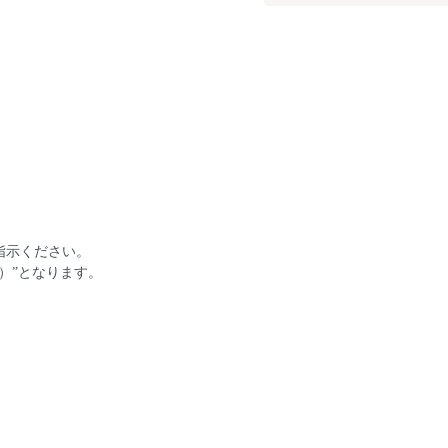
。
指示ください。
）”となります。