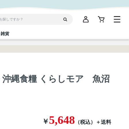
雑貨
閉じる
閉じる
閉じる
閉じる
閉じる
閉じる
閉じる
閉じる
 】◇ 沖縄食糧 くらしモア 魚沼
統菓子
ディケア
ディース
海産物
沖縄そば／乾麺
お酢／ドレッシング
ワイン・ウィスキー・カクテル
箸・線香・ウチカビ
スナック
り
縄限定商品（ご当地）
だし／スパイス／島唐辛子
Vケア
5,648
￥
（税込）
＋送料