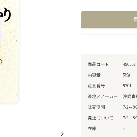
商品コード
496531
内容量
5Kg
産直番号
9301
産地／メーカー
沖縄食
販売期間
7/2～
発送について
7/2～
Next
在庫
×