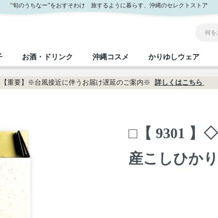
“旬のうちなー”をおすそわけ 旅するように暮らす、沖縄のセレクトストア
子
お酒・ドリンク
沖縄コスメ
かりゆしウェア
【重要】※台風接近に伴うお届け遅延のご案内※
詳しくはこちら
沖縄のお取り寄せグルメすべて
沖縄の加工食品すべて
沖縄の調味料すべて
沖縄のお菓子すべて
沖縄のお酒・ドリンクすべて
沖縄のコスメすべて
かりゆしウェアすべて
沖縄の雑貨すべて
□【 9301
フルーツ・野菜
缶詰／パウチ
砂糖／黒砂糖
黒糖
泡盛
スキンケア
メンズ
沖縄ファッション
ちんすこう
お肉
沖縄料理
塩
ビール・チューハイ
伝統工芸品
伝
ボ
レ
産こしひか
おつまみ
紅芋
沖
乾物／粉類
みそ
茶葉
レトルト食品
しょうゆ
ドリンク
ヘアケア
U
限定品