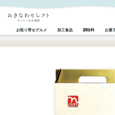
□【 9301 】◇ 沖縄食糧 くらしモア 魚沼産こしひかり｜おきなわセレクト サンエー公式通販
お取り寄せグルメ
加工食品
調味料
お菓