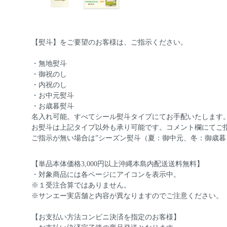
【熨斗】をご要望のお客様は、ご指示ください。
・無地熨斗
・御祝のし
・内祝のし
・お中元熨斗
・お歳暮熨斗
名入れ可能。すべてシール熨斗タイプにてお手配いたします
お熨斗は上記タイプ以外も承り可能です。コメント欄にてご
ご指示が無い場合は”シーズン熨斗（夏：御中元、冬：御歳暮
【単品本体価格3,000円以上沖縄本島内配送送料無料】
・対象商品には各ページにアイコンを表示中。
※１受注合算ではありません。
※サンエー実店舗と内容が異なりますのでご注意ください。
【お支払い方法コンビニ決済を指定のお客様】