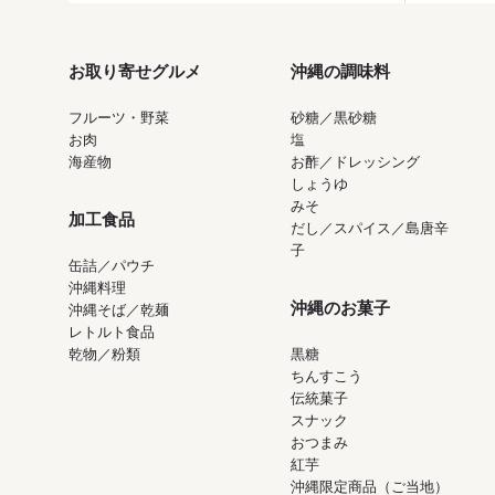
お取り寄せグルメ
沖縄の調味料
フルーツ・野菜
砂糖／黒砂糖
お肉
塩
海産物
お酢／ドレッシング
しょうゆ
みそ
加工食品
だし／スパイス／島唐辛
子
缶詰／パウチ
沖縄料理
沖縄のお菓子
沖縄そば／乾麺
レトルト食品
乾物／粉類
黒糖
ちんすこう
伝統菓子
スナック
おつまみ
紅芋
沖縄限定商品（ご当地）