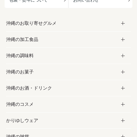
包装・熨斗について
お問い合わせ
沖縄のお取り寄せグルメ
沖縄の加工食品
お取り寄せグルメ
沖縄の調味料
フルーツ・野菜
加工食品
沖縄のお菓子
お肉
缶詰／パウチ
調味料
沖縄のお酒・ドリンク
海産物
沖縄料理
砂糖／黒砂糖
お菓子
沖縄のコスメ
沖縄そば／乾麺
塩
黒糖
お酒・ドリンク
かりゆしウェア
レトルト食品
お酢／ドレッシング
ちんすこう
泡盛
コスメ
沖縄の雑貨
乾物／粉類
しょうゆ
伝統菓子
ビール・チューハイ
スキンケア
かりゆしウェア