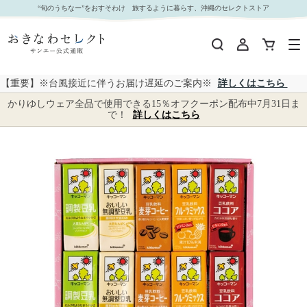
【 4111 】◇ キッコーマンソイフーズ 豆乳飲料ギフト｜おきなわセレクト サンエー公式通販
“旬のうちなー”をおすそわけ 旅するように暮らす、沖縄のセレクトストア
【重要】※台風接近に伴うお届け遅延のご案内※
詳しくはこちら
かりゆしウェア全品で使用できる15％オフクーポン配布中7月31日ま
で！
詳しくはこちら