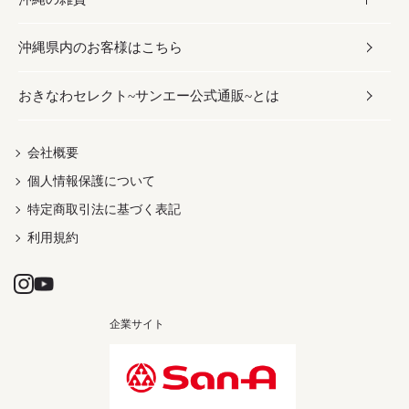
沖縄県内のお客様はこちら
みそ
スナック
ワイン・ウィスキー・カクテル
ボディケア
メンズ
雑貨
おきなわセレクト~サンエー公式通販~とは
だし／スパイス／島唐辛子
おつまみ
ドリンク
ヘアケア
レディース
沖縄ファッション
紅芋
茶葉
UVケア
伝統工芸品
会社概要
個人情報保護について
沖縄限定商品（ご当地）
限定品
箸・線香・ウチカビ
特定商取引法に基づく表記
利用規約
企業サイト