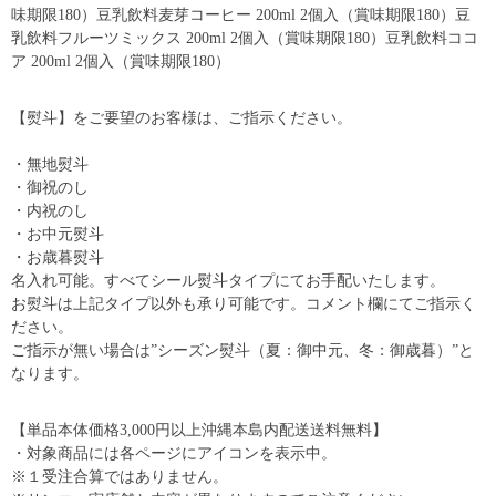
味期限180）豆乳飲料麦芽コーヒー 200ml 2個入（賞味期限180）豆
乳飲料フルーツミックス 200ml 2個入（賞味期限180）豆乳飲料ココ
ア 200ml 2個入（賞味期限180）
【熨斗】をご要望のお客様は、ご指示ください。
・無地熨斗
・御祝のし
・内祝のし
・お中元熨斗
・お歳暮熨斗
名入れ可能。すべてシール熨斗タイプにてお手配いたします。
お熨斗は上記タイプ以外も承り可能です。コメント欄にてご指示く
ださい。
ご指示が無い場合は”シーズン熨斗（夏：御中元、冬：御歳暮）”と
なります。
【単品本体価格3,000円以上沖縄本島内配送送料無料】
・対象商品には各ページにアイコンを表示中。
※１受注合算ではありません。