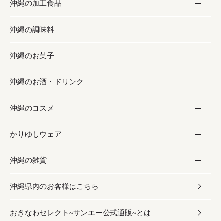
沖縄の加工食品
お取り寄せグルメ
沖縄の調味料
フルーツ・野菜
加工食品
沖縄のお菓子
お肉
缶詰／パウチ
調味料
沖縄のお酒・ドリンク
海産物
沖縄料理
砂糖／黒砂糖
お菓子
沖縄のコスメ
沖縄そば／乾麺
塩
黒糖
お酒・ドリンク
かりゆしウェア
レトルト食品
お酢／ドレッシング
ちんすこう
泡盛
コスメ
沖縄の雑貨
乾物／粉類
しょうゆ
伝統菓子
ビール・チューハイ
スキンケア
かりゆしウェア
沖縄県内のお客様はこちら
みそ
スナック
ワイン・ウィスキー・カクテル
ボディケア
メンズ
雑貨
おきなわセレクト~サンエー公式通販~とは
だし／スパイス／島唐辛子
おつまみ
ドリンク
ヘアケア
レディース
沖縄ファッション