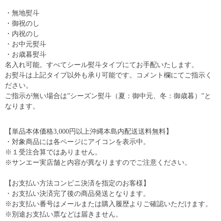
・無地熨斗
・御祝のし
・内祝のし
・お中元熨斗
・お歳暮熨斗
名入れ可能。すべてシール熨斗タイプにてお手配いたします。
お熨斗は上記タイプ以外も承り可能です。コメント欄にてご指示く
ださい。
ご指示が無い場合は”シーズン熨斗（夏：御中元、冬：御歳暮）”と
なります。
【単品本体価格3,000円以上沖縄本島内配送送料無料】
・対象商品には各ページにアイコンを表示中。
※１受注合算ではありません。
※サンエー実店舗と内容が異なりますのでご注意ください。
【お支払い方法コンビニ決済を指定のお客様】
・お支払い決済完了後の商品発送となります。
※お支払い番号はメールまたは購入履歴よりご確認いただけます。
※別途お支払い票などは届きません。