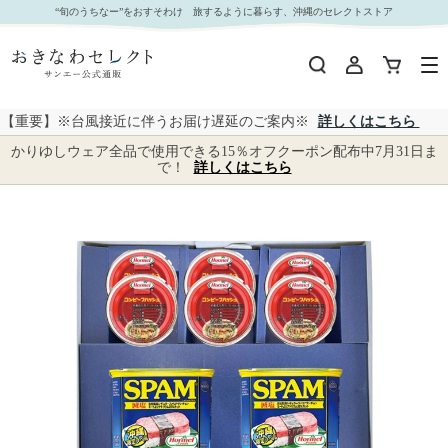
□【 9086 】◇ ホーメル 詰め合わせギフト｜おきなわセレクト サンエー公式通販
“旬のうちなー”をおすそわけ 旅するように暮らす、沖縄のセレクトストア
【重要】※台風接近に伴うお届け遅延のご案内※
詳しくはこちら
かりゆしウェア全品で使用できる15％オフクーポン配布中7月31日ま
で！
詳しくはこちら