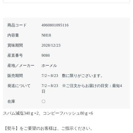
商品コード
4960801095116
内容量
NH18
賞味期間
2028/12/23
産直番号
9086
産地／メーカー
ホーメル
販売期間
7/2～8/23 数に限りがございます。
発送について
7/2～8/23 ※ご注文からお届けの目安：最短4
日
在庫
〇
スパム減塩340ｇ×2、コンビーフハッシュ80ｇ×6
【熨斗】をご要望のお客様は、ご指示ください。