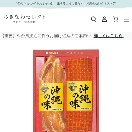
【 2122 】 ハムギフトN-4 (お届け先が 沖縄本島内 ) 産地直送 【 ホーメル 】｜おきなわセレク
“旬のうちなー”をおすそわけ 旅するように暮らす、沖縄のセレクトストア
ト サンエー公式通販
【重要】※台風接近に伴うお届け遅延のご案内※
詳しくはこちら