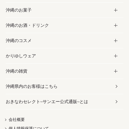
沖縄のお菓子
お肉
缶詰／パウチ
調味料
沖縄のお酒・ドリンク
海産物
沖縄料理
砂糖／黒砂糖
お菓子
沖縄のコスメ
沖縄そば／乾麺
塩
黒糖
お酒・ドリンク
かりゆしウェア
レトルト食品
お酢／ドレッシング
ちんすこう
泡盛
コスメ
沖縄の雑貨
乾物／粉類
しょうゆ
伝統菓子
ビール・チューハイ
スキンケア
かりゆしウェア
沖縄県内のお客様はこちら
みそ
スナック
ワイン・ウィスキー・カクテル
ボディケア
メンズ
雑貨
おきなわセレクト~サンエー公式通販~とは
だし／スパイス／島唐辛子
おつまみ
ドリンク
ヘアケア
レディース
沖縄ファッション
紅芋
茶葉
UVケア
伝統工芸品
会社概要
個人情報保護について