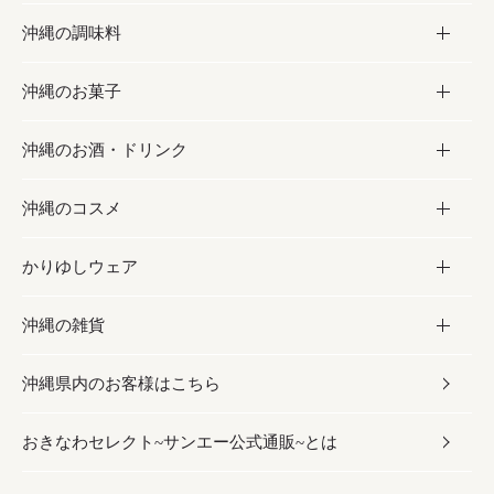
沖縄の調味料
フルーツ・野菜
加工食品
沖縄のお菓子
お肉
缶詰／パウチ
調味料
沖縄のお酒・ドリンク
海産物
沖縄料理
砂糖／黒砂糖
お菓子
沖縄のコスメ
沖縄そば／乾麺
塩
黒糖
お酒・ドリンク
かりゆしウェア
レトルト食品
お酢／ドレッシング
ちんすこう
泡盛
コスメ
沖縄の雑貨
乾物／粉類
しょうゆ
伝統菓子
ビール・チューハイ
スキンケア
かりゆしウェア
沖縄県内のお客様はこちら
みそ
スナック
ワイン・ウィスキー・カクテル
ボディケア
メンズ
雑貨
おきなわセレクト~サンエー公式通販~とは
だし／スパイス／島唐辛子
おつまみ
ドリンク
ヘアケア
レディース
沖縄ファッション