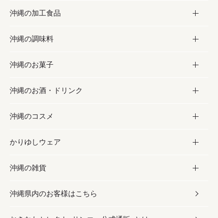
沖縄の加工食品
お取り寄せグルメ
沖縄の調味料
フルーツ・野菜
加工食品
沖縄のお菓子
お肉
缶詰／パウチ
調味料
沖縄のお酒・ドリンク
海産物
沖縄料理
砂糖／黒砂糖
お菓子
沖縄のコスメ
沖縄そば／乾麺
塩
黒糖
お酒・ドリンク
かりゆしウェア
レトルト食品
お酢／ドレッシング
ちんすこう
泡盛
コスメ
沖縄の雑貨
乾物／粉類
しょうゆ
伝統菓子
ビール・チューハイ
スキンケア
かりゆしウェア
沖縄県内のお客様はこちら
みそ
スナック
ワイン・ウィスキー・カクテル
ボディケア
メンズ
雑貨