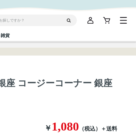
雑貨
閉じる
閉じる
閉じる
閉じる
閉じる
閉じる
閉じる
閉じる
】◇ 銀座 コージーコーナー 銀座
統菓子
ディケア
ディース
海産物
沖縄そば／乾麺
お酢／ドレッシング
ワイン・ウィスキー・カクテル
箸・線香・ウチカビ
スナック
縄限定商品（ご当地）
だし／スパイス／島唐辛子
Vケア
1,080
￥
（税込）
＋送料