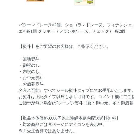
バターマドレーヌ×2個、ショコラマドレーヌ、フィナンシェ
エ× 各1個 クッキー（フランボワーズ、チェック） 各2個
【熨斗】をご要望のお客様は、ご指示ください。
・無地熨斗
・御祝のし
・内祝のし
・お中元熨斗
・お歳暮熨斗
名入れ可能。すべてシール熨斗タイプにてお手配いたします
お熨斗は上記タイプ以外も承り可能です。コメント欄にてご
ご指示が無い場合は”シーズン熨斗（夏：御中元、冬：御歳暮
【単品本体価格3,000円以上沖縄本島内配送送料無料】
・対象商品には各ページにアイコンを表示中。
※１受注合算ではありません。