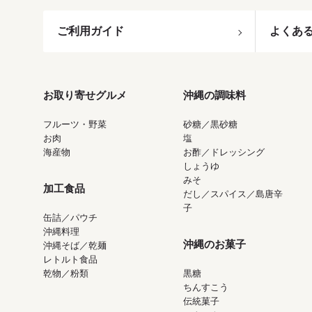
ご利用ガイド
よくあ
お取り寄せグルメ
沖縄の調味料
フルーツ・野菜
砂糖／黒砂糖
お肉
塩
海産物
お酢／ドレッシング
しょうゆ
みそ
加工食品
だし／スパイス／島唐辛
子
缶詰／パウチ
沖縄料理
沖縄のお菓子
沖縄そば／乾麺
レトルト食品
乾物／粉類
黒糖
ちんすこう
伝統菓子