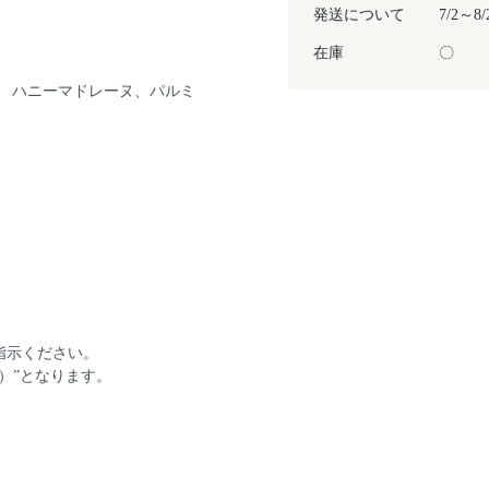
発送について
7/2
在庫
〇
、 ハニーマドレーヌ、パルミ
。
指示ください。
）”となります。