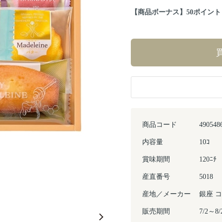
【商品ボーナス】50ポイント（2
商品コード
490548
内容量
10ｺ
賞味期間
120ﾆﾁ
産直番号
5018
産地／メーカー
銀座 
Next
販売期間
7/2～