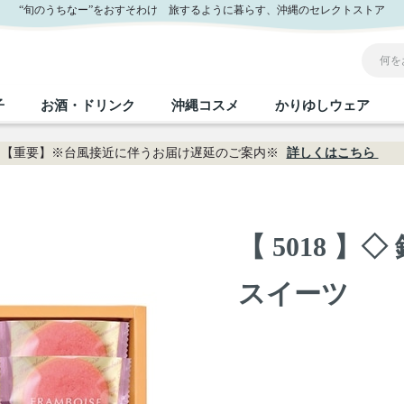
“旬のうちなー”をおすそわけ 旅するように暮らす、沖縄のセレクトストア
子
お酒・ドリンク
沖縄コスメ
かりゆしウェア
【重要】※台風接近に伴うお届け遅延のご案内※
詳しくはこちら
沖縄のお取り寄せグルメすべて
沖縄の加工食品すべて
沖縄の調味料すべて
沖縄のお菓子すべて
沖縄のお酒・ドリンクすべて
沖縄のコスメすべて
かりゆしウェアすべて
沖縄の雑貨すべて
【 5018 
フルーツ・野菜
缶詰／パウチ
砂糖／黒砂糖
黒糖
泡盛
スキンケア
メンズ
沖縄ファッション
ちんすこう
お肉
沖縄料理
塩
ビール・チューハイ
伝統工芸品
伝
ボ
レ
スイーツ
おつまみ
紅芋
沖
乾物／粉類
みそ
茶葉
レトルト食品
しょうゆ
ドリンク
ヘアケア
U
限定品