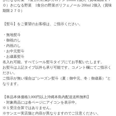
０）きになる野菜 1食分の野菜ポリフェノール 200ml 2個入（賞味
期限２７０）
【熨斗】をご要望のお客様は、ご指示ください。
・無地熨斗
・御祝のし
・内祝のし
・お中元熨斗
・お歳暮熨斗
名入れ可能。すべてシール熨斗タイプにてお手配いたします。
お熨斗は上記タイプ以外も承り可能です。コメント欄にてご指示く
ださい。
ご指示が無い場合は”シーズン熨斗（夏：御中元、冬：御歳暮）”と
なります。
【単品本体価格3,000円以上沖縄本島内配送送料無料】
・対象商品には各ページにアイコンを表示中。
※１受注合算ではありません。
※サンエー実店舗と内容が異なりますのでご注意ください。