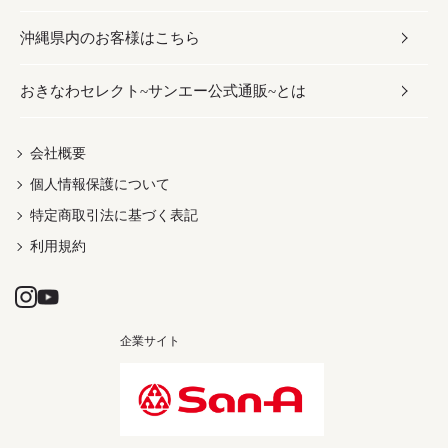
沖縄県内のお客様はこちら
みそ
スナック
ワイン・ウィスキー・カクテル
ボディケア
メンズ
雑貨
おきなわセレクト~サンエー公式通販~とは
だし／スパイス／島唐辛子
おつまみ
ドリンク
ヘアケア
レディース
沖縄ファッション
紅芋
茶葉
UVケア
伝統工芸品
会社概要
個人情報保護について
沖縄限定商品（ご当地）
限定品
箸・線香・ウチカビ
特定商取引法に基づく表記
利用規約
企業サイト