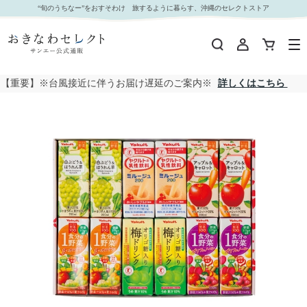
□【 4103 】◇ ヤクルト いきいき健康ギフト｜おきなわセレクト サンエー公式通販
“旬のうちなー”をおすそわけ 旅するように暮らす、沖縄のセレクトストア
【重要】※台風接近に伴うお届け遅延のご案内※
詳しくはこちら