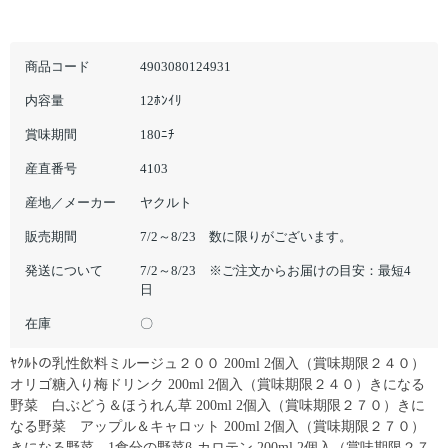
商品コード
4903080124931
内容量
12ﾎﾝｲﾘ
賞味期間
180ﾆﾁ
産直番号
4103
産地／メーカー
ヤクルト
販売期間
7/2～8/23 数に限りがございます。
発送について
7/2～8/23 ※ご注文からお届けの目安：最短4
日
在庫
〇
ﾔｸﾙﾄの乳性飲料ミルージュ２００ 200ml 2個入（賞味期限２４０）
オリゴ糖入り梅ドリンク 200ml 2個入（賞味期限２４０）きになる
野菜 白ぶどう＆ほうれん草 200ml 2個入（賞味期限２７０）きに
なる野菜 アップル＆キャロット 200ml 2個入（賞味期限２７０）
きになる野菜 1食分の野菜β-カロテン 200ml 2個入（賞味期限２７