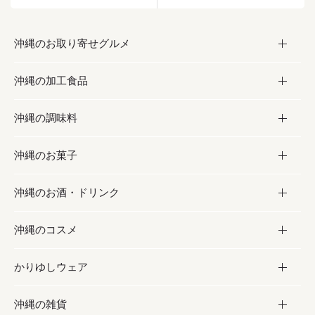
沖縄のお取り寄せグルメ
沖縄の加工食品
お取り寄せグルメ
沖縄の調味料
フルーツ・野菜
加工食品
沖縄のお菓子
お肉
缶詰／パウチ
調味料
沖縄のお酒・ドリンク
海産物
沖縄料理
砂糖／黒砂糖
お菓子
沖縄のコスメ
沖縄そば／乾麺
塩
黒糖
お酒・ドリンク
かりゆしウェア
レトルト食品
お酢／ドレッシング
ちんすこう
泡盛
コスメ
沖縄の雑貨
乾物／粉類
しょうゆ
伝統菓子
ビール・チューハイ
スキンケア
かりゆしウェア