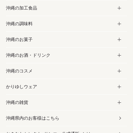
沖縄の加工食品
お取り寄せグルメ
沖縄の調味料
フルーツ・野菜
加工食品
沖縄のお菓子
お肉
缶詰／パウチ
調味料
沖縄のお酒・ドリンク
海産物
沖縄料理
砂糖／黒砂糖
お菓子
沖縄のコスメ
沖縄そば／乾麺
塩
黒糖
お酒・ドリンク
かりゆしウェア
レトルト食品
お酢／ドレッシング
ちんすこう
泡盛
コスメ
沖縄の雑貨
乾物／粉類
しょうゆ
伝統菓子
ビール・チューハイ
スキンケア
かりゆしウェア
沖縄県内のお客様はこちら
みそ
スナック
ワイン・ウィスキー・カクテル
ボディケア
メンズ
雑貨