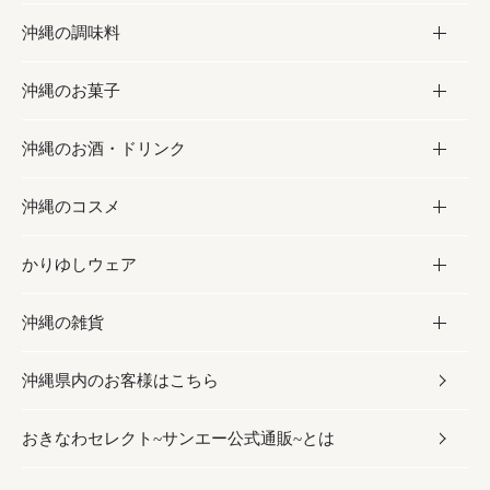
沖縄の調味料
フルーツ・野菜
加工食品
沖縄のお菓子
お肉
缶詰／パウチ
調味料
沖縄のお酒・ドリンク
海産物
沖縄料理
砂糖／黒砂糖
お菓子
沖縄のコスメ
沖縄そば／乾麺
塩
黒糖
お酒・ドリンク
かりゆしウェア
レトルト食品
お酢／ドレッシング
ちんすこう
泡盛
コスメ
沖縄の雑貨
乾物／粉類
しょうゆ
伝統菓子
ビール・チューハイ
スキンケア
かりゆしウェア
沖縄県内のお客様はこちら
みそ
スナック
ワイン・ウィスキー・カクテル
ボディケア
メンズ
雑貨
おきなわセレクト~サンエー公式通販~とは
だし／スパイス／島唐辛子
おつまみ
ドリンク
ヘアケア
レディース
沖縄ファッション