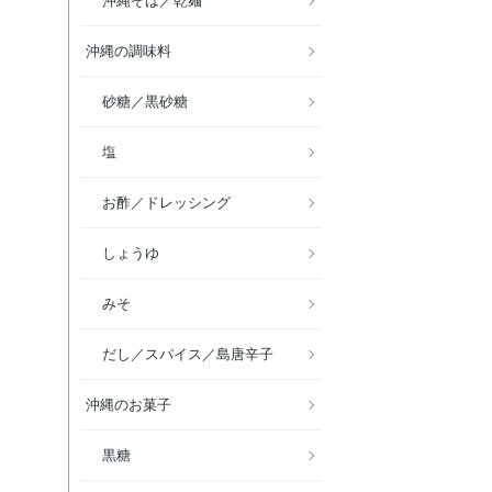
沖縄そば／乾麺
沖縄の調味料
砂糖／黒砂糖
塩
お酢／ドレッシング
しょうゆ
みそ
だし／スパイス／島唐辛子
沖縄のお菓子
黒糖