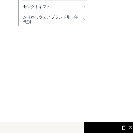
セレクトギフト
かりゆしウェア ブランド別・年
代別
ス