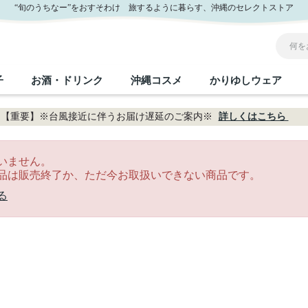
“旬のうちなー”をおすそわけ 旅するように暮らす、沖縄のセレクトストア
子
お酒・ドリンク
沖縄コスメ
かりゆしウェア
【重要】※台風接近に伴うお届け遅延のご案内※
詳しくはこちら
沖縄のお取り寄せグルメすべて
沖縄の加工食品すべて
沖縄の調味料すべて
沖縄のお菓子すべて
沖縄のお酒・ドリンクすべて
沖縄のコスメすべて
かりゆしウェアすべて
沖縄の雑貨すべて
いません。
品は販売終了か、ただ今お取扱いできない商品です。
フルーツ・野菜
缶詰／パウチ
砂糖／黒砂糖
黒糖
泡盛
スキンケア
メンズ
沖縄ファッション
ちんすこう
お肉
沖縄料理
塩
ビール・チューハイ
伝統工芸品
伝
ボ
レ
る
おつまみ
紅芋
沖
乾物／粉類
みそ
茶葉
レトルト食品
しょうゆ
ドリンク
ヘアケア
U
限定品