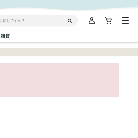
雑貨
閉じる
閉じる
閉じる
閉じる
閉じる
閉じる
閉じる
閉じる
統菓子
ディケア
ディース
海産物
沖縄そば／乾麺
お酢／ドレッシング
ワイン・ウィスキー・カクテル
箸・線香・ウチカビ
スナック
縄限定商品（ご当地）
だし／スパイス／島唐辛子
Vケア