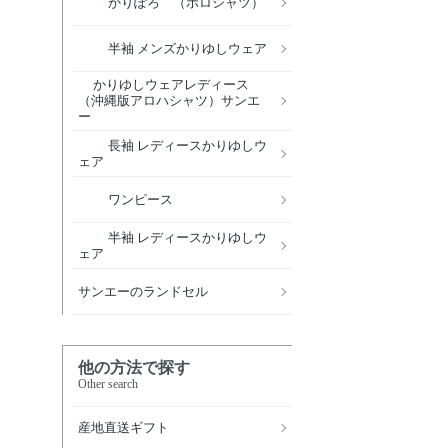
かりぽろ （ポロシャツ）
半袖 メンズかりゆしウェア
かりゆしウェアレディース
（沖縄版アロハシャツ）サンエ
ー
長袖 レディースかりゆしウ
ェア
ワンピース
半袖 レディースかりゆしウ
ェア
サンエーのランドセル
他の方法で探す
Other search
産地直送ギフト