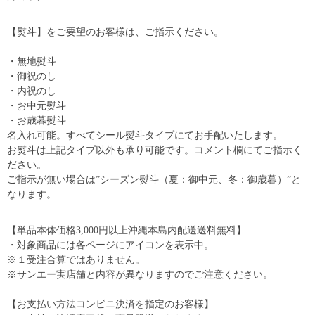
【熨斗】をご要望のお客様は、ご指示ください。
・無地熨斗
・御祝のし
・内祝のし
・お中元熨斗
・お歳暮熨斗
名入れ可能。すべてシール熨斗タイプにてお手配いたします。
お熨斗は上記タイプ以外も承り可能です。コメント欄にてご指示く
ださい。
ご指示が無い場合は”シーズン熨斗（夏：御中元、冬：御歳暮）”と
なります。
【単品本体価格3,000円以上沖縄本島内配送送料無料】
・対象商品には各ページにアイコンを表示中。
※１受注合算ではありません。
※サンエー実店舗と内容が異なりますのでご注意ください。
【お支払い方法コンビニ決済を指定のお客様】