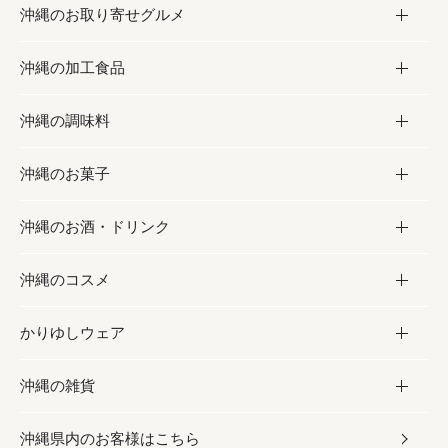
沖縄のお取り寄せグルメ
沖縄の加工食品
お取り寄せグルメ
沖縄の調味料
フルーツ・野菜
加工食品
沖縄のお菓子
お肉
缶詰／パウチ
調味料
沖縄のお酒・ドリンク
海産物
沖縄料理
砂糖／黒砂糖
お菓子
沖縄のコスメ
沖縄そば／乾麺
塩
黒糖
お酒・ドリンク
かりゆしウェア
レトルト食品
お酢／ドレッシング
ちんすこう
泡盛
コスメ
沖縄の雑貨
乾物／粉類
しょうゆ
伝統菓子
ビール・チューハイ
スキンケア
かりゆしウェア
沖縄県内のお客様はこちら
みそ
スナック
ワイン・ウィスキー・カクテル
ボディケア
メンズ
雑貨