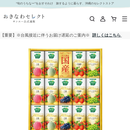
□【 9042 】◇ カゴメ 野菜生活１００国産プレミアムギフト｜おきなわセレクト サンエー公式
“旬のうちなー”をおすそわけ 旅するように暮らす、沖縄のセレクトストア
通販
【重要】※台風接近に伴うお届け遅延のご案内※
詳しくはこちら