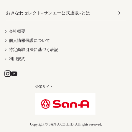
おきなわセレクト~サンエー公式通販~とは
だし／スパイス／島唐辛子
おつまみ
ドリンク
ヘアケア
レディース
沖縄ファッション
紅芋
茶葉
UVケア
伝統工芸品
会社概要
個人情報保護について
沖縄限定商品（ご当地）
限定品
箸・線香・ウチカビ
特定商取引法に基づく表記
利用規約
企業サイト
Copyright © SAN-A CO.,LTD. All rights reserved.