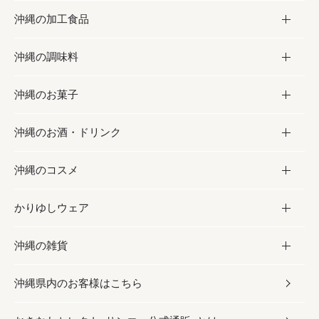
沖縄の加工食品
お取り寄せグルメ
沖縄の調味料
フルーツ・野菜
加工食品
沖縄のお菓子
お肉
缶詰／パウチ
調味料
沖縄のお酒・ドリンク
海産物
沖縄料理
砂糖／黒砂糖
お菓子
沖縄のコスメ
沖縄そば／乾麺
塩
黒糖
お酒・ドリンク
かりゆしウェア
レトルト食品
お酢／ドレッシング
ちんすこう
泡盛
コスメ
沖縄の雑貨
乾物／粉類
しょうゆ
伝統菓子
ビール・チューハイ
スキンケア
かりゆしウェア
沖縄県内のお客様はこちら
みそ
スナック
ワイン・ウィスキー・カクテル
ボディケア
メンズ
雑貨