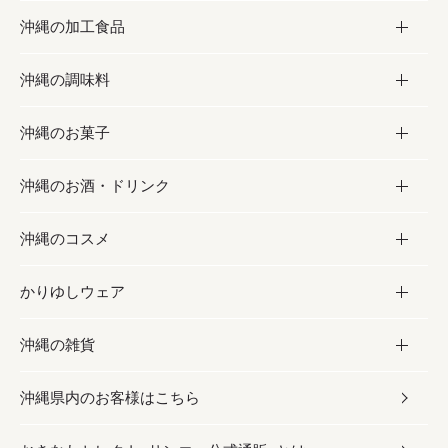
沖縄の加工食品
お取り寄せグルメ
沖縄の調味料
フルーツ・野菜
加工食品
沖縄のお菓子
お肉
缶詰／パウチ
調味料
沖縄のお酒・ドリンク
海産物
沖縄料理
砂糖／黒砂糖
お菓子
沖縄のコスメ
沖縄そば／乾麺
塩
黒糖
お酒・ドリンク
かりゆしウェア
レトルト食品
お酢／ドレッシング
ちんすこう
泡盛
コスメ
沖縄の雑貨
乾物／粉類
しょうゆ
伝統菓子
ビール・チューハイ
スキンケア
かりゆしウェア
沖縄県内のお客様はこちら
みそ
スナック
ワイン・ウィスキー・カクテル
ボディケア
メンズ
雑貨