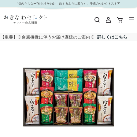
□【 9138 】◇ ドウシシャ お味噌汁＆白子のりバラエティギフト｜おきなわセレクト サンエー
“旬のうちなー”をおすそわけ 旅するように暮らす、沖縄のセレクトストア
公式通販
【重要】※台風接近に伴うお届け遅延のご案内※
詳しくはこちら