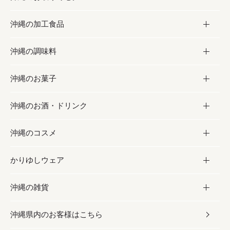
沖縄の加工食品
お取り寄せグルメ
沖縄の調味料
フルーツ・野菜
加工食品
沖縄のお菓子
お肉
缶詰／パウチ
調味料
沖縄のお酒・ドリンク
海産物
沖縄料理
砂糖／黒砂糖
お菓子
沖縄のコスメ
沖縄そば／乾麺
塩
黒糖
お酒・ドリンク
かりゆしウェア
レトルト食品
お酢／ドレッシング
ちんすこう
泡盛
コスメ
沖縄の雑貨
乾物／粉類
しょうゆ
伝統菓子
ビール・チューハイ
スキンケア
かりゆしウェア
沖縄県内のお客様はこちら
みそ
スナック
ワイン・ウィスキー・カクテル
ボディケア
メンズ
雑貨