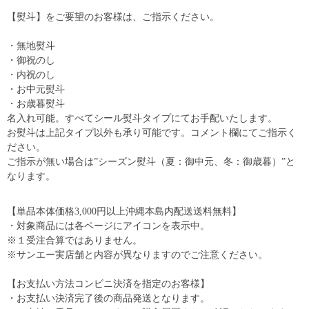
【熨斗】をご要望のお客様は、ご指示ください。
・無地熨斗
・御祝のし
・内祝のし
・お中元熨斗
・お歳暮熨斗
名入れ可能。すべてシール熨斗タイプにてお手配いたします。
お熨斗は上記タイプ以外も承り可能です。コメント欄にてご指示く
ださい。
ご指示が無い場合は”シーズン熨斗（夏：御中元、冬：御歳暮）”と
なります。
【単品本体価格3,000円以上沖縄本島内配送送料無料】
・対象商品には各ページにアイコンを表示中。
※１受注合算ではありません。
※サンエー実店舗と内容が異なりますのでご注意ください。
【お支払い方法コンビニ決済を指定のお客様】
・お支払い決済完了後の商品発送となります。