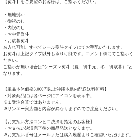
【熨斗】をご要望のお客様は、ご指示ください。
・無地熨斗
・御祝のし
・内祝のし
・お中元熨斗
・お歳暮熨斗
名入れ可能。すべてシール熨斗タイプにてお手配いたします。
お熨斗は上記タイプ以外も承り可能です。コメント欄にてご指示く
ださい。
ご指示が無い場合は”シーズン熨斗（夏：御中元、冬：御歳暮）”と
なります。
【単品本体価格3,000円以上沖縄本島内配送送料無料】
・対象商品には各ページにアイコンを表示中。
※１受注合算ではありません。
※サンエー実店舗と内容が異なりますのでご注意ください。
【お支払い方法コンビニ決済を指定のお客様】
・お支払い決済完了後の商品発送となります。
※お支払い番号はメールまたは購入履歴よりご確認いただけます。