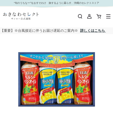
□【 9119 】◇ オリジナル 日清ヘルシーべジオイル＆キャノーラ油バラエティギフト｜おきなわ
“旬のうちなー”をおすそわけ 旅するように暮らす、沖縄のセレクトストア
セレクト サンエー公式通販
【重要】※台風接近に伴うお届け遅延のご案内※
詳しくはこちら