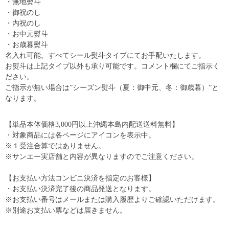
・無地熨斗
・御祝のし
・内祝のし
・お中元熨斗
・お歳暮熨斗
名入れ可能。すべてシール熨斗タイプにてお手配いたします。
お熨斗は上記タイプ以外も承り可能です。コメント欄にてご指示く
ださい。
ご指示が無い場合は”シーズン熨斗（夏：御中元、冬：御歳暮）”と
なります。
【単品本体価格3,000円以上沖縄本島内配送送料無料】
・対象商品には各ページにアイコンを表示中。
※１受注合算ではありません。
※サンエー実店舗と内容が異なりますのでご注意ください。
【お支払い方法コンビニ決済を指定のお客様】
・お支払い決済完了後の商品発送となります。
※お支払い番号はメールまたは購入履歴よりご確認いただけます。
※別途お支払い票などは届きません。