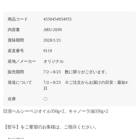
商品コード
4550454954955
内容量
ARU-20JN
賞味期間
2028/1/21
産直番号
9119
産地／メーカー
オリジナル
販売期間
7/2～8/23 数に限りがございます。
発送について
7/2～8/23 ※ご注文からお届けの目安：最短4
日
在庫
〇
日清ヘルシーベジオイル350g×2、キャノーラ油350g×2
【熨斗】をご要望のお客様は、ご指示ください。