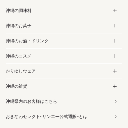
沖縄の調味料
フルーツ・野菜
加工食品
沖縄のお菓子
お肉
缶詰／パウチ
調味料
沖縄のお酒・ドリンク
海産物
沖縄料理
砂糖／黒砂糖
お菓子
沖縄のコスメ
沖縄そば／乾麺
塩
黒糖
お酒・ドリンク
かりゆしウェア
レトルト食品
お酢／ドレッシング
ちんすこう
泡盛
コスメ
沖縄の雑貨
乾物／粉類
しょうゆ
伝統菓子
ビール・チューハイ
スキンケア
かりゆしウェア
沖縄県内のお客様はこちら
みそ
スナック
ワイン・ウィスキー・カクテル
ボディケア
メンズ
雑貨
おきなわセレクト~サンエー公式通販~とは
だし／スパイス／島唐辛子
おつまみ
ドリンク
ヘアケア
レディース
沖縄ファッション