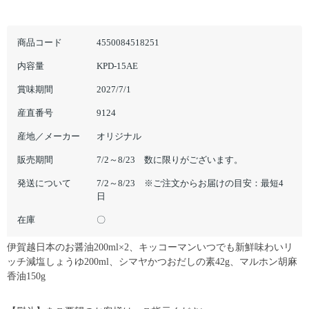
商品コード
4550084518251
内容量
KPD-15AE
賞味期間
2027/7/1
産直番号
9124
産地／メーカー
オリジナル
販売期間
7/2～8/23 数に限りがございます。
発送について
7/2～8/23 ※ご注文からお届けの目安：最短4
日
在庫
〇
伊賀越日本のお醤油200ml×2、キッコーマンいつでも新鮮味わいリ
ッチ減塩しょうゆ200ml、シマヤかつおだしの素42g、マルホン胡麻
香油150g