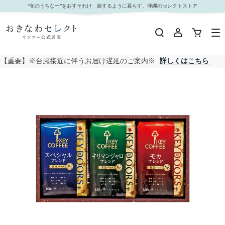
□【 9065 】◇ オリジナル キーコーヒーバラエティギフト｜おきなわセレクト サンエー公式通
“旬のうちなー”をおすそわけ 旅するように暮らす、沖縄のセレクトストア
販
【重要】※台風接近に伴うお届け遅延のご案内※
詳しくはこちら