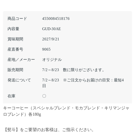
商品コード
4550084518176
内容量
GUD-30AE
賞味期間
2027/9/21
産直番号
9065
産地／メーカー
オリジナル
販売期間
7/2～8/23 数に限りがございます。
発送について
7/2～8/23 ※ご注文からお届けの目安：最短4
日
在庫
〇
キーコーヒー（スペシャルブレンド・モカブレンド・キリマンジャ
ロブレンド）各180g
【熨斗】をご要望のお客様は、ご指示ください。