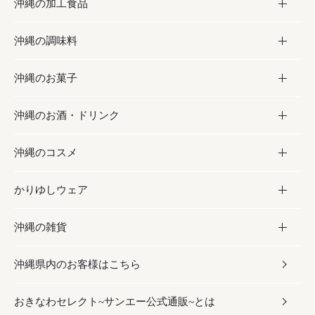
沖縄の加工食品
お取り寄せグルメ
沖縄の調味料
フルーツ・野菜
加工食品
沖縄のお菓子
お肉
缶詰／パウチ
調味料
沖縄のお酒・ドリンク
海産物
沖縄料理
砂糖／黒砂糖
お菓子
沖縄のコスメ
沖縄そば／乾麺
塩
黒糖
お酒・ドリンク
かりゆしウェア
レトルト食品
お酢／ドレッシング
ちんすこう
泡盛
コスメ
沖縄の雑貨
乾物／粉類
しょうゆ
伝統菓子
ビール・チューハイ
スキンケア
かりゆしウェア
沖縄県内のお客様はこちら
みそ
スナック
ワイン・ウィスキー・カクテル
ボディケア
メンズ
雑貨
おきなわセレクト~サンエー公式通販~とは
だし／スパイス／島唐辛子
おつまみ
ドリンク
ヘアケア
レディース
沖縄ファッション