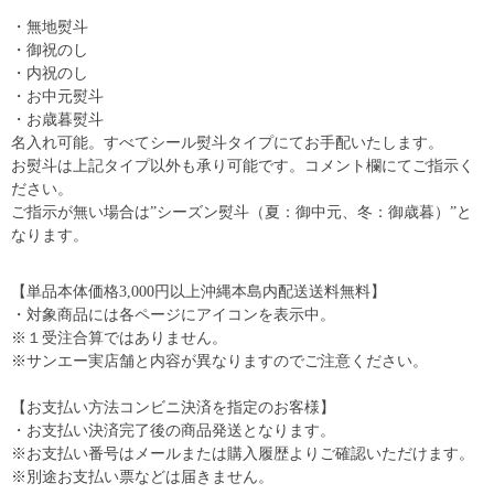
・無地熨斗
・御祝のし
・内祝のし
・お中元熨斗
・お歳暮熨斗
名入れ可能。すべてシール熨斗タイプにてお手配いたします。
お熨斗は上記タイプ以外も承り可能です。コメント欄にてご指示く
ださい。
ご指示が無い場合は”シーズン熨斗（夏：御中元、冬：御歳暮）”と
なります。
【単品本体価格3,000円以上沖縄本島内配送送料無料】
・対象商品には各ページにアイコンを表示中。
※１受注合算ではありません。
※サンエー実店舗と内容が異なりますのでご注意ください。
【お支払い方法コンビニ決済を指定のお客様】
・お支払い決済完了後の商品発送となります。
※お支払い番号はメールまたは購入履歴よりご確認いただけます。
※別途お支払い票などは届きません。