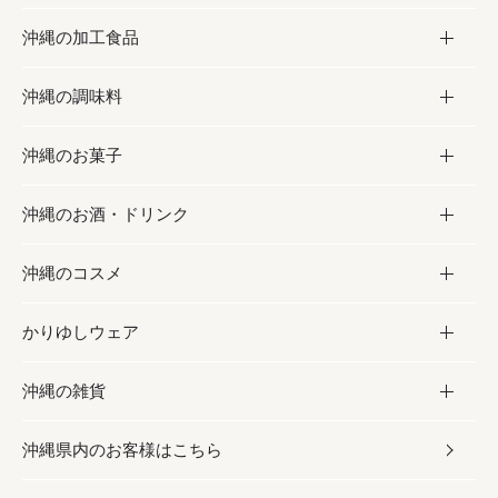
沖縄の加工食品
お取り寄せグルメ
沖縄の調味料
フルーツ・野菜
加工食品
沖縄のお菓子
お肉
缶詰／パウチ
調味料
沖縄のお酒・ドリンク
海産物
沖縄料理
砂糖／黒砂糖
お菓子
沖縄のコスメ
沖縄そば／乾麺
塩
黒糖
お酒・ドリンク
かりゆしウェア
レトルト食品
お酢／ドレッシング
ちんすこう
泡盛
コスメ
沖縄の雑貨
乾物／粉類
しょうゆ
伝統菓子
ビール・チューハイ
スキンケア
かりゆしウェア
沖縄県内のお客様はこちら
みそ
スナック
ワイン・ウィスキー・カクテル
ボディケア
メンズ
雑貨