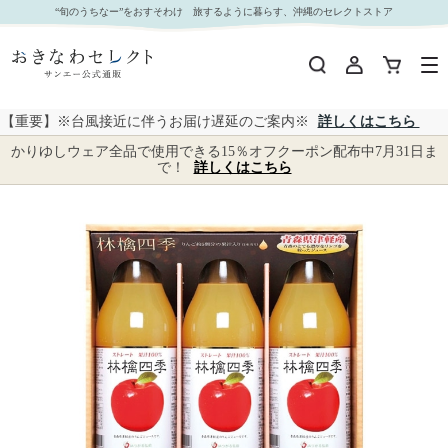
□【 9057 】◇ オリジナル 青森県津軽産りんごジュース１００％ギフト｜おきなわセレクト サ
“旬のうちなー”をおすそわけ 旅するように暮らす、沖縄のセレクトストア
ンエー公式通販
【重要】※台風接近に伴うお届け遅延のご案内※
詳しくはこちら
かりゆしウェア全品で使用できる15％オフクーポン配布中7月31日ま
で！
詳しくはこちら