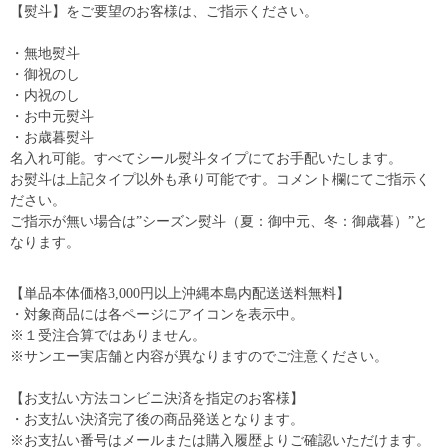
【熨斗】をご要望のお客様は、ご指示ください。
・無地熨斗
・御祝のし
・内祝のし
・お中元熨斗
・お歳暮熨斗
名入れ可能。すべてシール熨斗タイプにてお手配いたします。
お熨斗は上記タイプ以外も承り可能です。コメント欄にてご指示く
ださい。
ご指示が無い場合は”シーズン熨斗（夏：御中元、冬：御歳暮）”と
なります。
【単品本体価格3,000円以上沖縄本島内配送送料無料】
・対象商品には各ページにアイコンを表示中。
※１受注合算ではありません。
※サンエー実店舗と内容が異なりますのでご注意ください。
【お支払い方法コンビニ決済を指定のお客様】
・お支払い決済完了後の商品発送となります。
※お支払い番号はメールまたは購入履歴よりご確認いただけます。