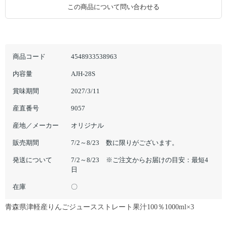
この商品について問い合わせる
商品コード
4548933538963
内容量
AJH-28S
賞味期間
2027/3/11
産直番号
9057
産地／メーカー
オリジナル
販売期間
7/2～8/23 数に限りがございます。
発送について
7/2～8/23 ※ご注文からお届けの目安：最短4
日
在庫
〇
青森県津軽産りんごジュースストレート果汁100％1000ml×3