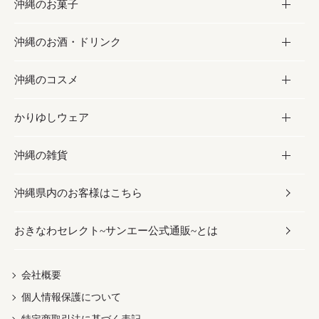
沖縄のお菓子
お肉
缶詰／パウチ
調味料
沖縄のお酒・ドリンク
海産物
沖縄料理
砂糖／黒砂糖
お菓子
沖縄のコスメ
沖縄そば／乾麺
塩
黒糖
お酒・ドリンク
かりゆしウェア
レトルト食品
お酢／ドレッシング
ちんすこう
泡盛
コスメ
沖縄の雑貨
乾物／粉類
しょうゆ
伝統菓子
ビール・チューハイ
スキンケア
かりゆしウェア
沖縄県内のお客様はこちら
みそ
スナック
ワイン・ウィスキー・カクテル
ボディケア
メンズ
雑貨
おきなわセレクト~サンエー公式通販~とは
だし／スパイス／島唐辛子
おつまみ
ドリンク
ヘアケア
レディース
沖縄ファッション
紅芋
茶葉
UVケア
伝統工芸品
会社概要
個人情報保護について
沖縄限定商品（ご当地）
限定品
箸・線香・ウチカビ