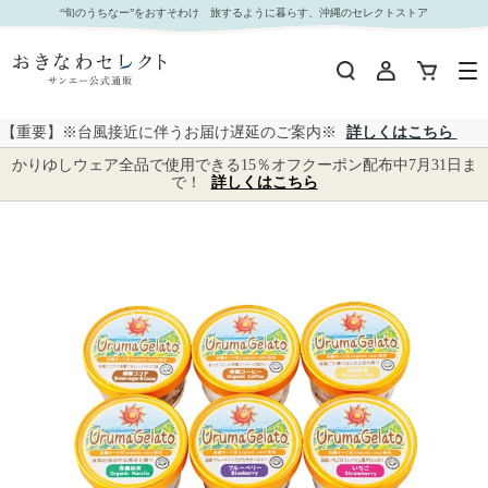
【 4553 】 オーツミルクギフト (お届け先が 沖縄県内離島・沖縄県外 ) 産地直送 【 たみくさ 】
“旬のうちなー”をおすそわけ 旅するように暮らす、沖縄のセレクトストア
｜おきなわセレクト サンエー公式通販
【重要】※台風接近に伴うお届け遅延のご案内※
詳しくはこちら
かりゆしウェア全品で使用できる15％オフクーポン配布中7月31日ま
で！
詳しくはこちら