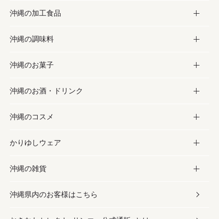
沖縄の加工食品
お取り寄せグルメ
沖縄の調味料
フルーツ・野菜
加工食品
沖縄のお菓子
お肉
缶詰／パウチ
調味料
沖縄のお酒・ドリンク
海産物
沖縄料理
砂糖／黒砂糖
お菓子
沖縄のコスメ
沖縄そば／乾麺
塩
黒糖
お酒・ドリンク
かりゆしウェア
レトルト食品
お酢／ドレッシング
ちんすこう
泡盛
コスメ
沖縄の雑貨
乾物／粉類
しょうゆ
伝統菓子
ビール・チューハイ
スキンケア
かりゆしウェア
沖縄県内のお客様はこちら
みそ
スナック
ワイン・ウィスキー・カクテル
ボディケア
メンズ
雑貨