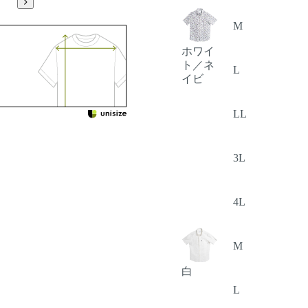
M
ホワイ
ト／ネ
L
イビ
LL
3L
4L
M
白
L