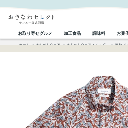
【送料無料】フィッシュドロップス柄 かりゆしウェア GEM19013S｜おきなわセレクト サンエー公
お取り寄せグルメ
加工食品
調味料
お菓
ホーム
>
かりゆしウェア
>
かりゆしウェア（メンズ）
>
半袖 