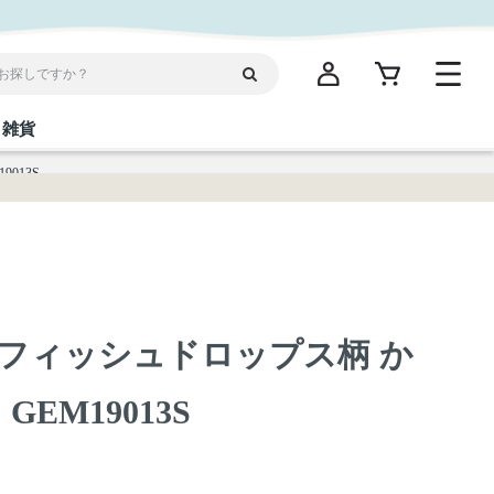
雑貨
013S
閉じる
閉じる
閉じる
閉じる
閉じる
閉じる
閉じる
閉じる
統菓子
ディケア
ディース
海産物
沖縄そば／乾麺
お酢／ドレッシング
ワイン・ウィスキー・カクテル
箸・線香・ウチカビ
スナック
フィッシュドロップス柄 か
縄限定商品（ご当地）
だし／スパイス／島唐辛子
Vケア
EM19013S