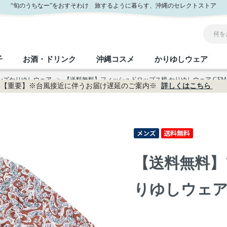
式通販
“旬のうちなー”をおすそわけ 旅するように暮らす、沖縄のセレクトストア
子
お酒・ドリンク
沖縄コスメ
かりゆしウェア
メンズかりゆしウェア
>
【送料無料】フィッシュドロップス柄 かりゆしウェア GEM19
【重要】※台風接近に伴うお届け遅延のご案内※
詳しくはこちら
沖縄のお取り寄せグルメすべて
沖縄の加工食品すべて
沖縄の調味料すべて
沖縄のお菓子すべて
沖縄のお酒・ドリンクすべて
沖縄のコスメすべて
かりゆしウェアすべて
沖縄の雑貨すべて
フルーツ・野菜
缶詰／パウチ
砂糖／黒砂糖
黒糖
泡盛
スキンケア
メンズ
沖縄ファッション
ちんすこう
お肉
沖縄料理
塩
ビール・チューハイ
伝統工芸品
伝
ボ
レ
【送料無料】
おつまみ
紅芋
沖
乾物／粉類
みそ
茶葉
レトルト食品
しょうゆ
ドリンク
ヘアケア
U
りゆしウェア G
限定品