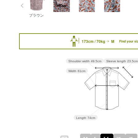
ブラウン
173cm / 70kg
M
Find your si
Sleeve length
23.5cm
Shoulder width
49.5cm
Width
61cm
Length
74cm