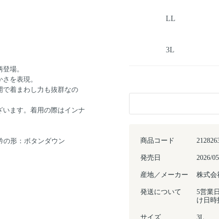
LL
3L
柄登場。
かさを表現。
開で着まわし力も抜群なの
ざいます。着用の際はインナ
商品コード
212826
衿の形：ボタンダウン
発売日
2026/05
産地／メーカー
株式会
発送について
5営業
け日時
サイズ
3L