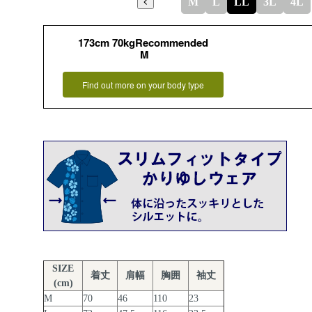
M
L
LL
3L
4L
173cm 70kgRecommended
M
Find out more on your body type
SIZE
着丈
肩幅
胸囲
袖丈
(cm)
M
70
46
110
23