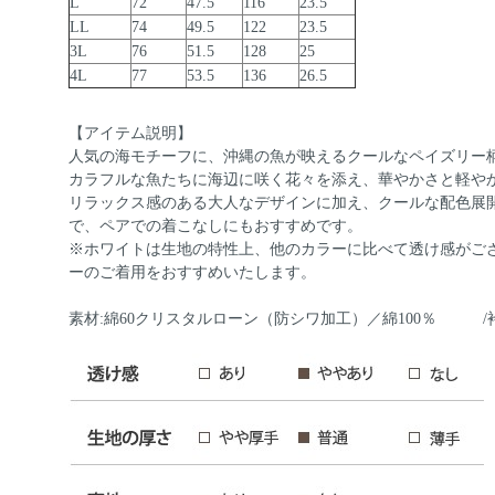
L
72
47.5
116
23.5
LL
74
49.5
122
23.5
3L
76
51.5
128
25
4L
77
53.5
136
26.5
【アイテム説明】
人気の海モチーフに、沖縄の魚が映えるクールなペイズリー
カラフルな魚たちに海辺に咲く花々を添え、華やかさと軽や
リラックス感のある大人なデザインに加え、クールな配色展
で、ペアでの着こなしにもおすすめです。
※ホワイトは生地の特性上、他のカラーに比べて透け感がご
ーのご着用をおすすめいたします。
素材:綿60クリスタルローン（防シワ加工）／綿100％ /