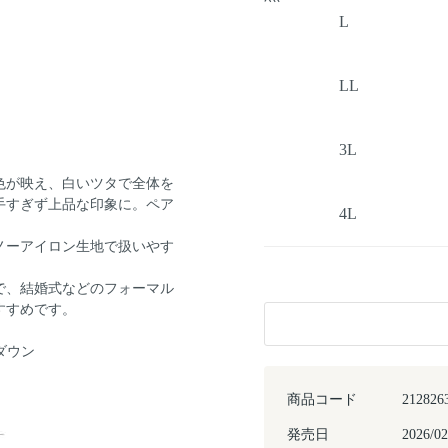
L
LL
3L
色が映え、白いツタで全体を
手すぎず上品な印象に。ペア
4L
ノーアイロン生地で扱いやす
で、結婚式などのフォーマル
すすめです。
ダウン
商品コード
212826
発売日
2026/02