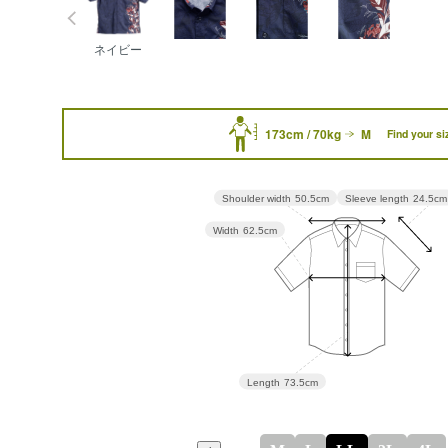
ネイビー
173cm / 70kg
M
Find your si
Sleeve length
24.5cm
Shoulder width
50.5cm
Width
62.5cm
Length
73.5cm