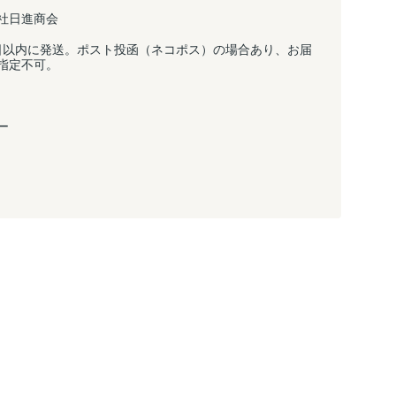
社日進商会
日以内に発送。ポスト投函（ネコポス）の場合あり、お届
指定不可。
ー