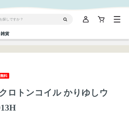
雑貨
閉じる
閉じる
閉じる
閉じる
閉じる
閉じる
閉じる
閉じる
統菓子
ディケア
ディース
海産物
沖縄そば／乾麺
お酢／ドレッシング
ワイン・ウィスキー・カクテル
箸・線香・ウチカビ
スナック
クロトンコイル かりゆしウ
縄限定商品（ご当地）
だし／スパイス／島唐辛子
Vケア
13H