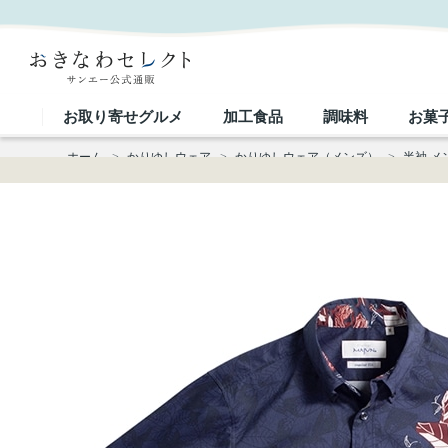
【送料無料】クロトンコイル かりゆしウェア GEM08013H｜おきなわセレクト サンエー公式通販
お取り寄せグルメ
加工食品
調味料
お菓
ホーム
>
かりゆしウェア
>
かりゆしウェア（メンズ）
>
半袖 