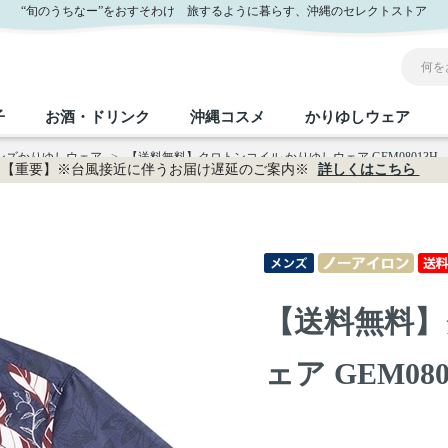
“旬のうちなー”をおすそわけ 旅するように暮らす、沖縄のセレクトストア
子
お酒・ドリンク
沖縄コスメ
かりゆしウェア
メンズかりゆしウェア
>
【送料無料】クロトンコイル かりゆしウェア GEM08013H
【重要】※台風接近に伴うお届け遅延のご案内※
詳しくはこちら
沖縄のお取り寄せグルメすべて
沖縄の加工食品すべて
沖縄の調味料すべて
沖縄のお菓子すべて
沖縄のお酒・ドリンクすべて
沖縄のコスメすべて
かりゆしウェアすべて
沖縄の雑貨すべて
フルーツ・野菜
缶詰／パウチ
砂糖／黒砂糖
黒糖
泡盛
スキンケア
メンズ
沖縄ファッション
ちんすこう
お肉
沖縄料理
塩
ビール・チューハイ
伝統工芸品
伝
ボ
レ
【送料無料】
おつまみ
紅芋
沖
乾物／粉類
みそ
茶葉
レトルト食品
しょうゆ
ドリンク
ヘアケア
U
ェア GEM080
限定品