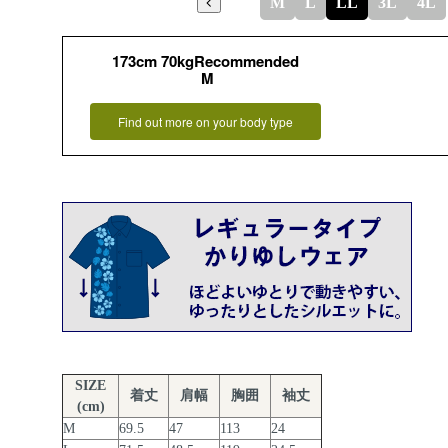
M
L
LL
3L
4L
173cm 70kgRecommended
M
Find out more on your body type
SIZE
着丈
肩幅
胸囲
袖丈
(cm)
M
69.5
47
113
24