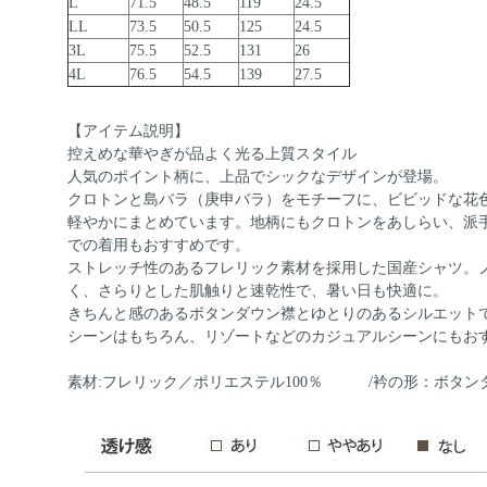
L
71.5
48.5
119
24.5
LL
73.5
50.5
125
24.5
3L
75.5
52.5
131
26
4L
76.5
54.5
139
27.5
【アイテム説明】
控えめな華やぎが品よく光る上質スタイル
人気のポイント柄に、上品でシックなデザインが登場。
クロトンと島バラ（庚申バラ）をモチーフに、ビビッドな花
軽やかにまとめています。地柄にもクロトンをあしらい、派
での着用もおすすめです。
ストレッチ性のあるフレリック素材を採用した国産シャツ。
く、さらりとした肌触りと速乾性で、暑い日も快適に。
きちんと感のあるボタンダウン襟とゆとりのあるシルエット
シーンはもちろん、リゾートなどのカジュアルシーンにもお
素材:フレリック／ポリエステル100％ /衿の形：ボタン