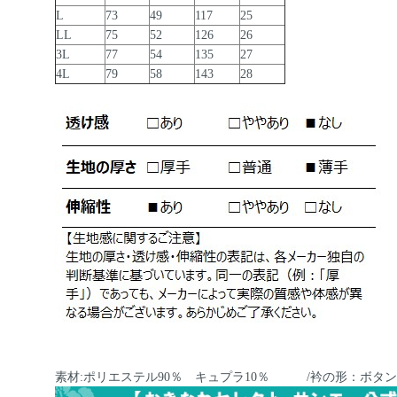
L
73
49
117
25
LL
75
52
126
26
3L
77
54
135
27
4L
79
58
143
28
素材:ポリエステル90％ キュプラ10％ /衿の形：ボタ