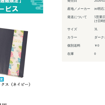
発売日
2026/02
産地／メーカー
㈱明石
発送について
5営業
け日時
サイズ
3L
カラー
ダーク
個別送料
￥0
在庫
0