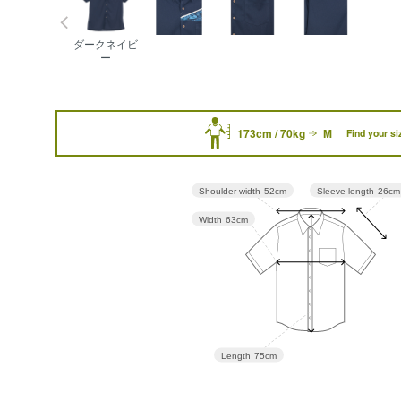
ダークネイビ
ー
173cm / 70kg
M
Find your si
Sleeve length
26cm
Shoulder width
52cm
Width
63cm
Length
75cm