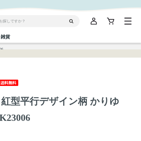
雑貨
06
閉じる
閉じる
閉じる
閉じる
閉じる
閉じる
閉じる
閉じる
統菓子
ディケア
ディース
海産物
沖縄そば／乾麺
お酢／ドレッシング
ワイン・ウィスキー・カクテル
箸・線香・ウチカビ
スナック
 紅型平行デザイン柄 かりゆ
縄限定商品（ご当地）
だし／スパイス／島唐辛子
Vケア
23006