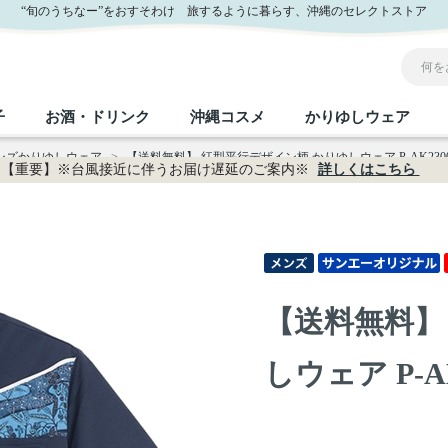
販
“旬のうちなー”をおすそわけ 旅するように暮らす、沖縄のセレクトストア
子
お酒・ドリンク
沖縄コスメ
かりゆしウェア
メンズかりゆしウェア
>
【送料無料】 紅型平行デザイン柄 かりゆしウェア P-AK230
【重要】※台風接近に伴うお届け遅延のご案内※
詳しくはこちら
沖縄のお取り寄せグルメすべて
沖縄の加工食品すべて
沖縄の調味料すべて
沖縄のお菓子すべて
沖縄のお酒・ドリンクすべて
沖縄のコスメすべて
かりゆしウェアすべて
沖縄の雑貨すべて
フルーツ・野菜
缶詰／パウチ
砂糖／黒砂糖
黒糖
泡盛
スキンケア
メンズ
沖縄ファッション
ちんすこう
お肉
沖縄料理
塩
ビール・チューハイ
伝統工芸品
伝
ボ
レ
【送料無料】
おつまみ
紅芋
沖
乾物／粉類
みそ
茶葉
レトルト食品
しょうゆ
ドリンク
ヘアケア
U
しウェア P-AK
限定品