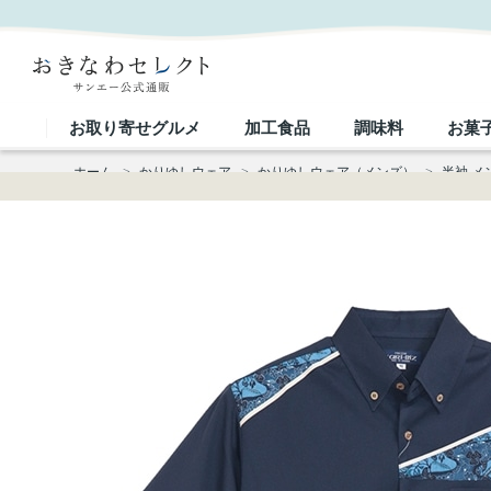
【送料無料】 紅型平行デザイン柄 かりゆしウェア P-AK23006｜おきなわセレクト サンエー公式通
お取り寄せグルメ
加工食品
調味料
お菓
ホーム
>
かりゆしウェア
>
かりゆしウェア（メンズ）
>
半袖 