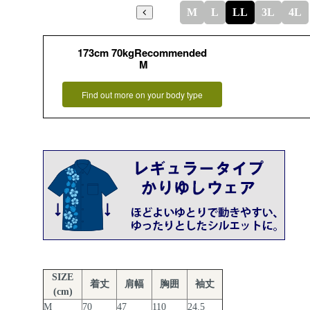
M
L
LL
3L
4L
173cm 70kgRecommended
M
Find out more on your body type
SIZE
着丈
肩幅
胸囲
袖丈
(cm)
M
70
47
110
24.5