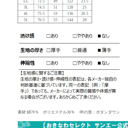
LL
72.5
49
122
23.5
3L
74.5
51
128
25
4L
75.5
53
136
26.5
5L
76.5
55
144
28
素材:綿70％ ポリエステル30％ /衿の形：ボタンダウン