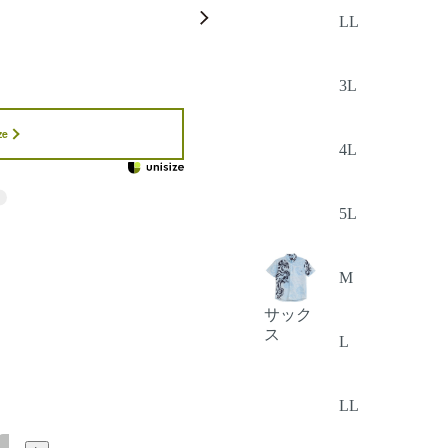
LL
3L
ze
4L
5L
M
サック
ス
L
LL