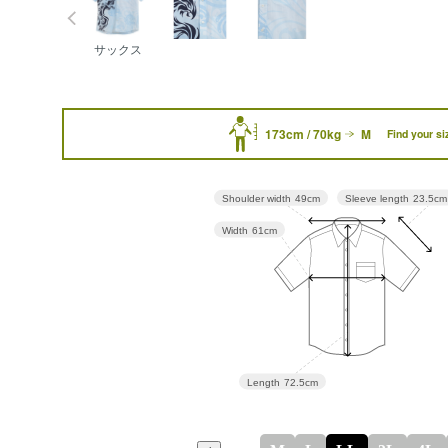
サックス
173cm / 70kg
M
Find your si
Sleeve length
23.5cm
Shoulder width
49cm
Width
61cm
Length
72.5cm