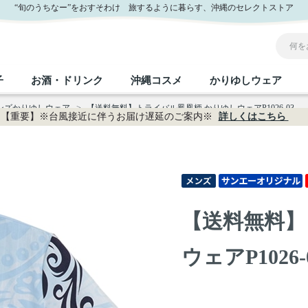
“旬のうちなー”をおすそわけ 旅するように暮らす、沖縄のセレクトストア
子
お酒・ドリンク
沖縄コスメ
かりゆしウェア
メンズかりゆしウェア
>
【送料無料】トライバル鳳凰柄 かりゆしウェアP1026-03
【重要】※台風接近に伴うお届け遅延のご案内※
詳しくはこちら
沖縄のお取り寄せグルメすべて
沖縄の加工食品すべて
沖縄の調味料すべて
沖縄のお菓子すべて
沖縄のお酒・ドリンクすべて
沖縄のコスメすべて
かりゆしウェアすべて
沖縄の雑貨すべて
フルーツ・野菜
缶詰／パウチ
砂糖／黒砂糖
黒糖
泡盛
スキンケア
メンズ
沖縄ファッション
ちんすこう
お肉
沖縄料理
塩
ビール・チューハイ
伝統工芸品
伝
ボ
レ
【送料無料】
おつまみ
紅芋
沖
乾物／粉類
みそ
茶葉
レトルト食品
しょうゆ
ドリンク
ヘアケア
U
ウェアP1026-
限定品