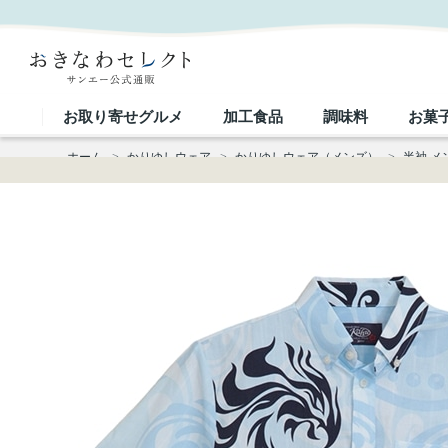
【送料無料】トライバル鳳凰柄 かりゆしウェアP1026-03｜おきなわセレクト サンエー公式通販
お取り寄せグルメ
加工食品
調味料
お菓
ホーム
>
かりゆしウェア
>
かりゆしウェア（メンズ）
>
半袖 