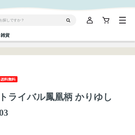
雑貨
閉じる
閉じる
閉じる
閉じる
閉じる
閉じる
閉じる
閉じる
統菓子
ディケア
ディース
海産物
沖縄そば／乾麺
お酢／ドレッシング
ワイン・ウィスキー・カクテル
箸・線香・ウチカビ
スナック
トライバル鳳凰柄 かりゆし
縄限定商品（ご当地）
だし／スパイス／島唐辛子
Vケア
03