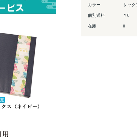
カラー
サック
個別送料
￥0
在庫
0