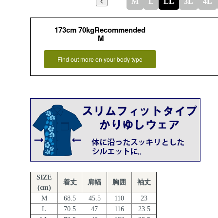
M
L
LL
3L
4L
173cm 70kgRecommended
M
Find out more on your body type
SIZE
着丈
肩幅
胸囲
袖丈
(cm)
M
68.5
45.5
110
23
L
70.5
47
116
23.5