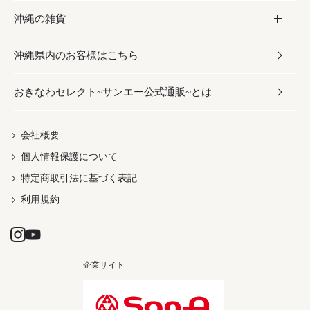
沖縄の雑貨
乾物／粉類
しょうゆ
伝統菓子
ビール・チューハイ
スキンケア
かりゆしウェア
沖縄県内のお客様はこちら
みそ
スナック
ワイン・ウィスキー・カクテル
ボディケア
メンズ
雑貨
おきなわセレクト~サンエー公式通販~とは
だし／スパイス／島唐辛子
おつまみ
ドリンク
ヘアケア
レディース
沖縄ファッション
紅芋
茶葉
UVケア
伝統工芸品
会社概要
個人情報保護について
沖縄限定商品（ご当地）
限定品
箸・線香・ウチカビ
特定商取引法に基づく表記
利用規約
企業サイト