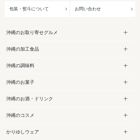
包装・熨斗について
お問い合わせ
沖縄のお取り寄せグルメ
沖縄の加工食品
お取り寄せグルメ
沖縄の調味料
フルーツ・野菜
加工食品
沖縄のお菓子
お肉
缶詰／パウチ
調味料
沖縄のお酒・ドリンク
海産物
沖縄料理
砂糖／黒砂糖
お菓子
沖縄のコスメ
沖縄そば／乾麺
塩
黒糖
お酒・ドリンク
かりゆしウェア
レトルト食品
お酢／ドレッシング
ちんすこう
泡盛
コスメ