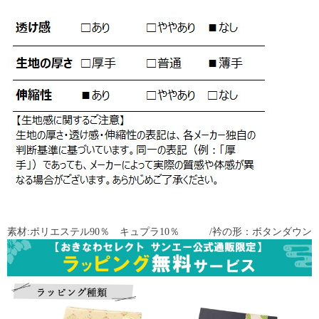
素材:ポリエステル90％ キュプラ10％ /衿の形：ボタンダウン