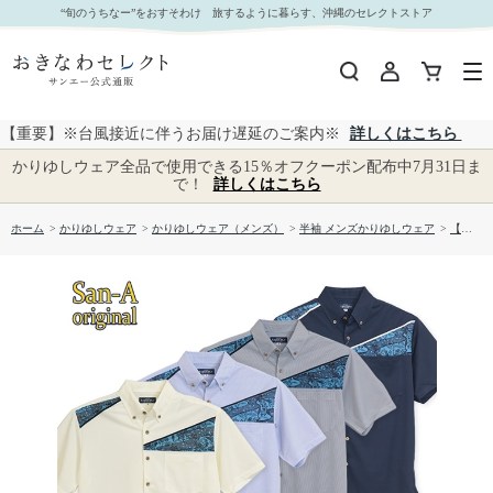
【送料無料】 紅型平行デザイン柄 かりゆしウェア P-AK23006｜おきなわセレクト サンエー公
“旬のうちなー”をおすそわけ 旅するように暮らす、沖縄のセレクトストア
式通販
【重要】※台風接近に伴うお届け遅延のご案内※
詳しくはこちら
かりゆしウェア全品で使用できる15％オフクーポン配布中7月31日ま
で！
詳しくはこちら
ホーム
>
かりゆしウェア
>
かりゆしウェア（メンズ）
>
半袖 メンズかりゆしウェア
>
【送料無料】 紅型平行デザイン柄 かりゆしウェア P-AK23006