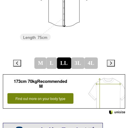
Length
75cm
M
L
LL
3L
4L
173cm 70kgRecommended
M
Find out more on your body type