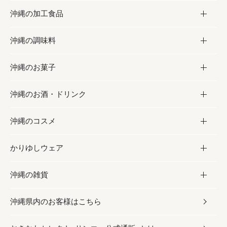
沖縄の加工食品
お取り寄せグルメ
沖縄の調味料
フルーツ・野菜
加工食品
沖縄のお菓子
お肉
缶詰／パウチ
調味料
沖縄のお酒・ドリンク
海産物
沖縄料理
砂糖／黒砂糖
お菓子
沖縄のコスメ
沖縄そば／乾麺
塩
黒糖
お酒・ドリンク
かりゆしウェア
レトルト食品
お酢／ドレッシング
ちんすこう
泡盛
コスメ
沖縄の雑貨
乾物／粉類
しょうゆ
伝統菓子
ビール・チューハイ
スキンケア
かりゆしウェア
沖縄県内のお客様はこちら
みそ
スナック
ワイン・ウィスキー・カクテル
ボディケア
メンズ
雑貨