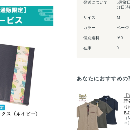
発送について
5営業
け日時
サイズ
M
カラー
ベージ
個別送料
￥0
在庫
0
あなたにおすすめの
【
読
り
P-
（
ュ