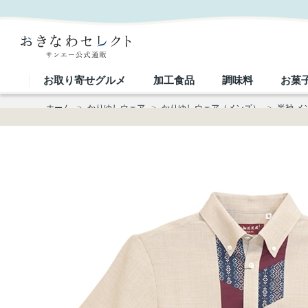
【送料無料】知花花織－壱 柄 かりゆしウェアP-GTT01013S｜おきなわセレクト サンエー公式通販
お取り寄せグルメ
加工食品
調味料
お菓
ホーム
>
かりゆしウェア
>
かりゆしウェア（メンズ）
>
半袖 