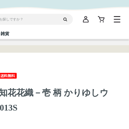
雑貨
閉じる
閉じる
閉じる
閉じる
閉じる
閉じる
閉じる
閉じる
統菓子
ディケア
ディース
海産物
沖縄そば／乾麺
お酢／ドレッシング
ワイン・ウィスキー・カクテル
箸・線香・ウチカビ
スナック
知花花織－壱 柄 かりゆしウ
縄限定商品（ご当地）
だし／スパイス／島唐辛子
Vケア
013S