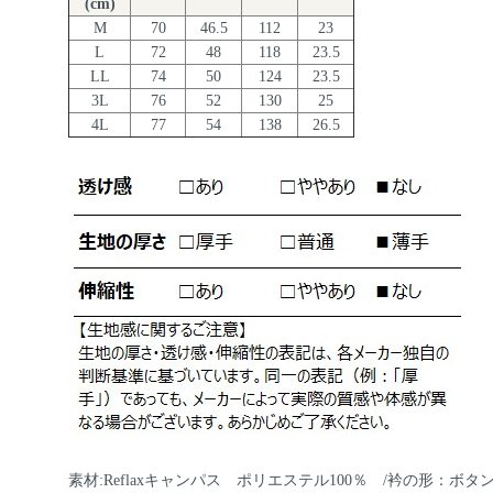
(cm)
M
70
46.5
112
23
L
72
48
118
23.5
LL
74
50
124
23.5
3L
76
52
130
25
4L
77
54
138
26.5
素材:Reflaxキャンパス ポリエステル100％ /衿の形：ボタ