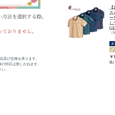
【
ス
ー
し
GE
（
￥1
返品及び交換を承ります。
込
換の対応は致しかねます。
さい。