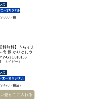
9,800
（税
）
送料無料】うらそえ
－壱 柄 かりゆしウ
P-GTU01013S
M ネイビー）
9,470
（税込）
買い物かごに入れる