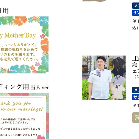
￥1
込
【
織
ェア
（
￥1