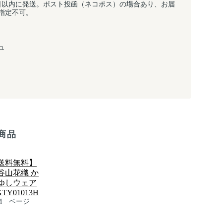
日以内に発送。ポスト投函（ネコポス）の場合あり、お届
指定不可。
ュ
商品
送料無料】
谷山花織 か
ゆしウェア
GTY01013H
M ベージ
）