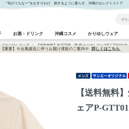
“旬のうちなー”をおすそわけ 旅するように暮らす、沖縄のセレクトストア
子
お酒・ドリンク
沖縄コスメ
かりゆしウェア
メンズかりゆしウェア
>
【送料無料】知花花織－壱 柄 かりゆしウェアP-GTT01013S
【重要】※台風接近に伴うお届け遅延のご案内※
詳しくはこちら
沖縄のお取り寄せグルメすべて
沖縄の加工食品すべて
沖縄の調味料すべて
沖縄のお菓子すべて
沖縄のお酒・ドリンクすべて
沖縄のコスメすべて
かりゆしウェアすべて
沖縄の雑貨すべて
フルーツ・野菜
缶詰／パウチ
砂糖／黒砂糖
黒糖
泡盛
スキンケア
メンズ
沖縄ファッション
ちんすこう
お肉
沖縄料理
塩
ビール・チューハイ
伝統工芸品
伝
ボ
レ
【送料無料】
おつまみ
紅芋
沖
乾物／粉類
みそ
茶葉
レトルト食品
しょうゆ
ドリンク
ヘアケア
U
ェアP-GTT01
限定品