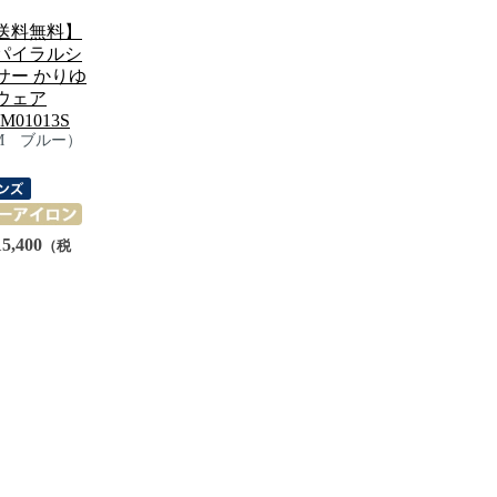
送料無料】
パイラルシ
サー かりゆ
ウェア
M01013S
M ブルー）
5,400
（税
）