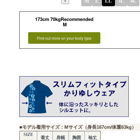
M
L
LL
3L
4L
173cm 70kgRecommended
M
Find out more on your body type
■モデル着用サイズ：Mサイズ（身長167cm/体重63kg）
SIZE
着丈
肩幅
胸囲
袖丈