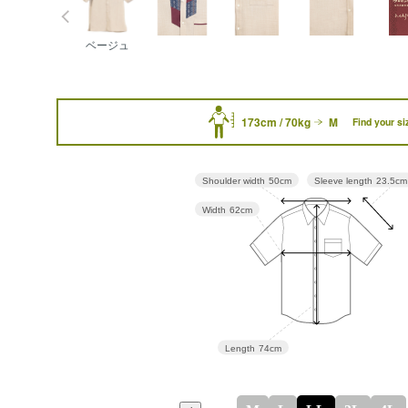
ベージュ
173cm / 70kg
M
Find your si
Sleeve length
23.5cm
Shoulder width
50cm
Width
62cm
Length
74cm