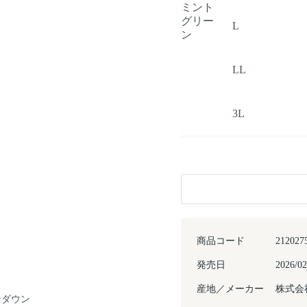
ミント
グリー
L
ン
LL
3L
商品コード
212027
発売日
2026/02
産地／メーカー
株式会
ンダウン