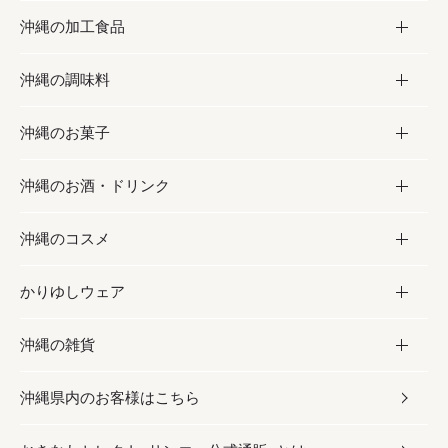
沖縄の加工食品
お取り寄せグルメ
沖縄の調味料
フルーツ・野菜
加工食品
沖縄のお菓子
お肉
缶詰／パウチ
調味料
沖縄のお酒・ドリンク
海産物
沖縄料理
砂糖／黒砂糖
お菓子
沖縄のコスメ
沖縄そば／乾麺
塩
黒糖
お酒・ドリンク
かりゆしウェア
レトルト食品
お酢／ドレッシング
ちんすこう
泡盛
コスメ
沖縄の雑貨
乾物／粉類
しょうゆ
伝統菓子
ビール・チューハイ
スキンケア
かりゆしウェア
沖縄県内のお客様はこちら
みそ
スナック
ワイン・ウィスキー・カクテル
ボディケア
メンズ
雑貨